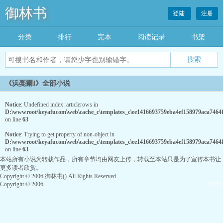
御林书
登陆
注册
分类
排行
完本
阅读记录
书架
《浜戞爾I》全部小说
Notice
: Undefined index: articlerows in
D:\wwwroot\keyafucom\web\cache_c\templates_c\ee1416693759eba4ef158979aca7464fc
on line
63
Notice
: Trying to get property of non-object in
D:\wwwroot\keyafucom\web\cache_c\templates_c\ee1416693759eba4ef158979aca7464fc
on line
63
本站所有小说为转载作品，所有章节均由网友上传，转载至本站只是为了宣传本书让
更多读者欣赏。
Copyright © 2006 御林书() All Rights Reserved.
Copyright © 2006
TOP↑