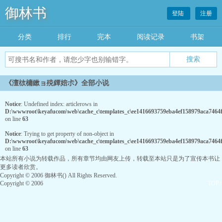
御林书
登陆
注册
分类
排行
完本
阅读记录
书架
《澶栨槦鏉ョ殑鐔婄尗》全部小说
Notice
: Undefined index: articlerows in
D:\wwwroot\keyafucom\web\cache_c\templates_c\ee1416693759eba4ef158979aca7464fc
on line
63
Notice
: Trying to get property of non-object in
D:\wwwroot\keyafucom\web\cache_c\templates_c\ee1416693759eba4ef158979aca7464fc
on line
63
本站所有小说为转载作品，所有章节均由网友上传，转载至本站只是为了宣传本书让
更多读者欣赏。
Copyright © 2006 御林书() All Rights Reserved.
Copyright © 2006
TOP↑