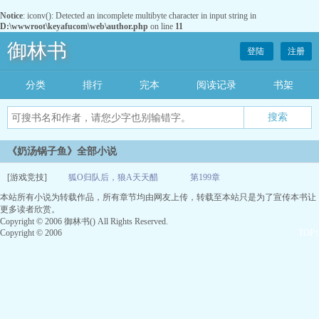
Notice
: iconv(): Detected an incomplete multibyte character in input string in
D:\wwwroot\keyafucom\web\author.php
on line
11
御林书
登陆
注册
分类
排行
完本
阅读记录
书架
《奶汤锅子鱼》全部小说
[游戏竞技]
狐O归队后，狼A天天醋
第199章
本站所有小说为转载作品，所有章节均由网友上传，转载至本站只是为了宣传本书让
06-01
更多读者欣赏。
Copyright © 2006 御林书() All Rights Reserved.
Copyright © 2006
TOP↑