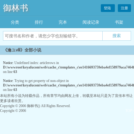
御林书
登陆
注册
分类
排行
完本
阅读记录
书架
《瀹ユⅷ》全部小说
Notice
: Undefined index: articlerows in
D:\wwwroot\keyafucom\web\cache_c\templates_c\ee1416693759eba4ef158979aca7464fc
on line
63
Notice
: Trying to get property of non-object in
D:\wwwroot\keyafucom\web\cache_c\templates_c\ee1416693759eba4ef158979aca7464fc
on line
63
本站所有小说为转载作品，所有章节均由网友上传，转载至本站只是为了宣传本书让
更多读者欣赏。
Copyright © 2006 御林书() All Rights Reserved.
Copyright © 2006
TOP↑