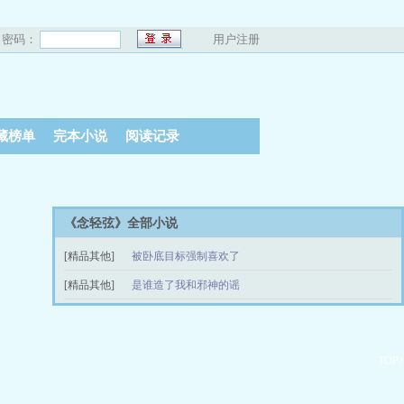
密码：
用户注册
藏榜单
完本小说
阅读记录
《念轻弦》全部小说
[精品其他]
被卧底目标强制喜欢了
第79章
[精品其他]
是谁造了我和邪神的谣
05-31
第114章
12-29
TOP↑