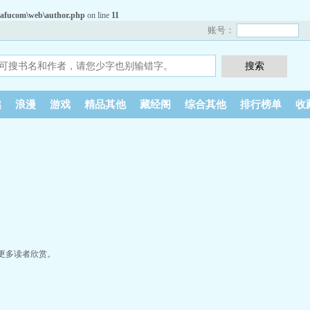
afucom\web\author.php
on line
11
账号：
越
浪漫
游戏
精品其他
藏经阁
综合其他
排行榜单
收
更多读者欣赏。