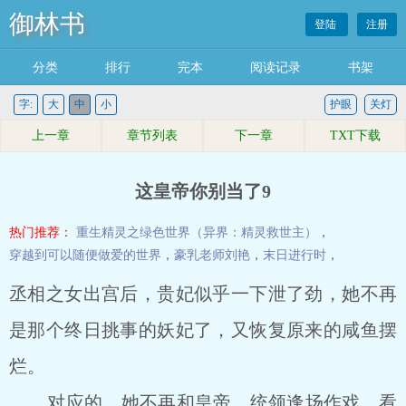
御林书
登陆
注册
分类
排行
完本
阅读记录
书架
字:
大
中
小
护眼
关灯
上一章
章节列表
下一章
TXT下载
这皇帝你别当了9
热门推荐：
重生精灵之绿色世界（异界：精灵救世主）
，
穿越到可以随便做爱的世界
，
豪乳老师刘艳
，
末日进行时
，
丞相之女出宫后，贵妃似乎一下泄了劲，她不再
是那个终日挑事的妖妃了，又恢复原来的咸鱼摆
烂。
对应的，她不再和皇帝、统领逢场作戏，看