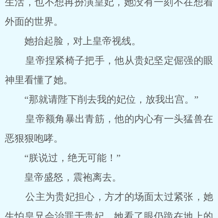
生活，也不想再扮演皇妃，她没有一刻不在想着
外面的世界。
她抬起脸，对上皇帝视线。
皇帝捏紧椅子把手，他从贵妃坚定倔强的眼
神里看懂了她。
“那就请陛下削去我的妃位，放我出宫。”
皇帝额角暴出青筋，他的内心有一头猛兽在
恶狠狠咆哮。
“朕说过，绝无可能！”
皇帝盛怒，震袍离去。
公主为贵妃担心，方才的场面太过紧张，她
生怕皇兄会治罪于贵妃，她看了眼仍跪在地上的