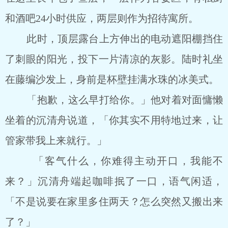
和酒吧24小时供应，两层则作为招待寓所。
此时，顶层露台上方伸出的电动遮阳棚挡住
了刺眼的阳光，投下一片清凉的灰影。陆时礼坐
在藤编沙发上，身前是杯壁挂满水珠的冰美式。
「抱歉，这么早打给你。」他对着对面慵懒
坐着的沉清舟说道，「你其实不用特地过来，让
管家带我上来就行。」
「客气什么，你难得主动开口，我能不
来？」沉清舟端起咖啡抿了一口，语气闲适，
「不是说要在家里多住两天？怎么突然又搬出来
了？」