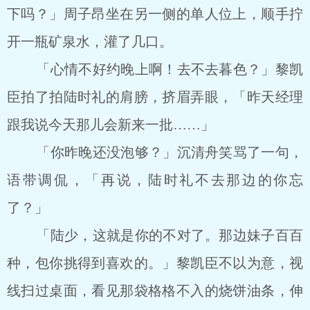
下吗？」周子昂坐在另一侧的单人位上，顺手拧
开一瓶矿泉水，灌了几口。
「心情不好约晚上啊！去不去暮色？」黎凯
臣拍了拍陆时礼的肩膀，挤眉弄眼，「昨天经理
跟我说今天那儿会新来一批……」
「你昨晚还没泡够？」沉清舟笑骂了一句，
语带调侃，「再说，陆时礼不去那边的你忘
了？」
「陆少，这就是你的不对了。那边妹子百百
种，包你挑得到喜欢的。」黎凯臣不以为意，视
线扫过桌面，看见那袋格格不入的烧饼油条，伸