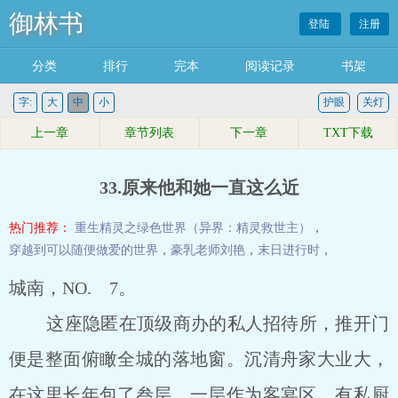
御林书
登陆
注册
分类
排行
完本
阅读记录
书架
字:
大
中
小
护眼
关灯
上一章
章节列表
下一章
TXT下载
33.原来他和她一直这么近
热门推荐：
重生精灵之绿色世界（异界：精灵救世主）
，
穿越到可以随便做爱的世界
，
豪乳老师刘艳
，
末日进行时
，
城南，NO. 7。
这座隐匿在顶级商办的私人招待所，推开门
便是整面俯瞰全城的落地窗。沉清舟家大业大，
在这里长年包了叁层，一层作为客宴区，有私厨