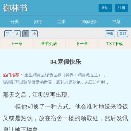
御林书
登陆
注册
分类
排行
完本
阅读记录
书架
字:
大
中
小
护眼
关灯
上一章
章节列表
下一章
TXT下载
84.寒假快乐
热门推荐：
重生精灵之绿色世界（异界：精灵救世主）
，
穿越到可以随便做爱的世界
，
豪乳老师刘艳
，
末日进行时
，
那天之后，江彻没再出现。
但他却换了一种方式。他会准时地送来晚饭
又或是热饮，放在宿舍一楼的领取处，然后发讯
息让她下楼拿。