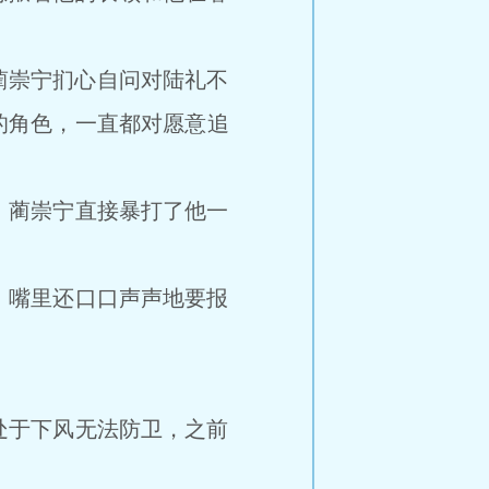
蔺崇宁扪心自问对陆礼不
的角色，一直都对愿意追
蔺崇宁直接暴打了他一
嘴里还口口声声地要报
于下风无法防卫，之前