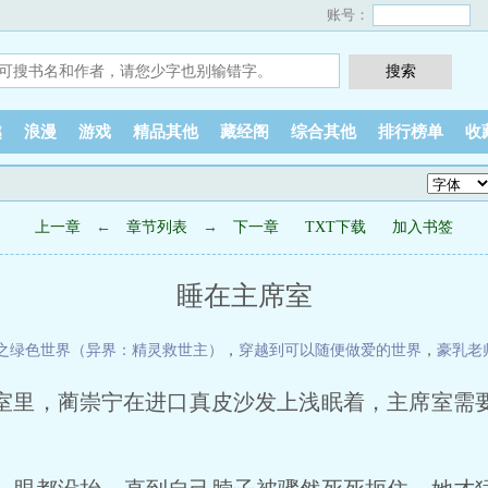
账号：
越
浪漫
游戏
精品其他
藏经阁
综合其他
排行榜单
收
上一章
←
章节列表
→
下一章
TXT下载
加入书签
睡在主席室
之绿色世界（异界：精灵救世主）
，
穿越到可以随便做爱的世界
，
豪乳老
室里，蔺崇宁在进口真皮沙发上浅眠着，主席室需