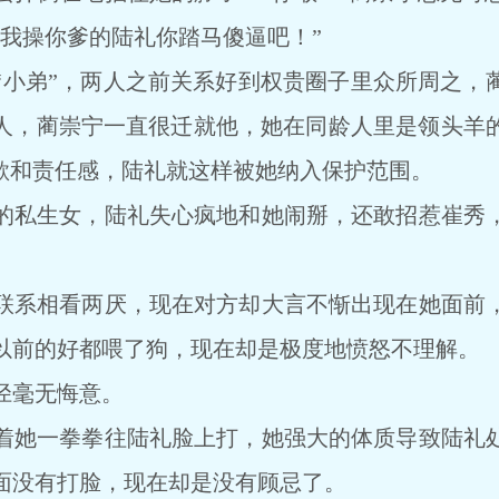
“我操你爹的陆礼你踏马傻逼吧！”
弟”，两人之前关系好到权贵圈子里众所周之，
人，蔺崇宁一直很迁就他，她在同龄人里是领头羊
护欲和责任感，陆礼就这样被她纳入保护范围。
私生女，陆礼失心疯地和她闹掰，还敢招惹崔秀，
系相看两厌，现在对方却大言不惭出现在她面前，
以前的好都喂了狗，现在却是极度地愤怒不理解。
毫无悔意。
她一拳拳往陆礼脸上打，她强大的体质导致陆礼处
面没有打脸，现在却是没有顾忌了。