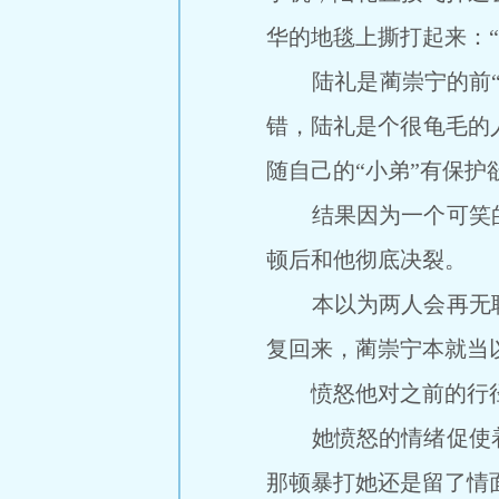
华的地毯上撕打起来：
陆礼是蔺崇宁的前“小
错，陆礼是个很龟毛的
随自己的“小弟”有保
结果因为一个可笑的
顿后和他彻底决裂。
本以为两人会再无联
复回来，蔺崇宁本就当
愤怒他对之前的行径
她愤怒的情绪促使着
那顿暴打她还是留了情