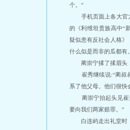
个。”
手机页面上各大官方
的《利维坦贵族高中“
疑似患有反社会人格》
什么似是而非的瓜都有
蔺崇宁揉了揉眉头：“
崔秀继续说:“蔺叔叔
系了他父母。他们很快
蔺崇宁抬起头见崔秀
要向我们两家赔罪。”
白连屿走出礼堂时，