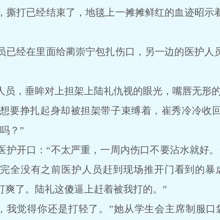
撕打已经结束了，地毯上一摊摊鲜红的血迹昭示着
已经在里面给蔺崇宁包扎伤口，另一边的医护人员
，垂眸对上担架上陆礼仇视的眼光，嘴唇无形的骂
要挣扎起身却被担架带子束缚着，崔秀冷冷收回
吗？”
开口：“不太严重，一周内伤口不要沾水就好。
完全没有之前医护人员赶到现场推开门看到的暴
打爽了。陆礼这傻逼上赶着被我打的。”
我觉得你还是打轻了。”她从学生会主席制服口袋