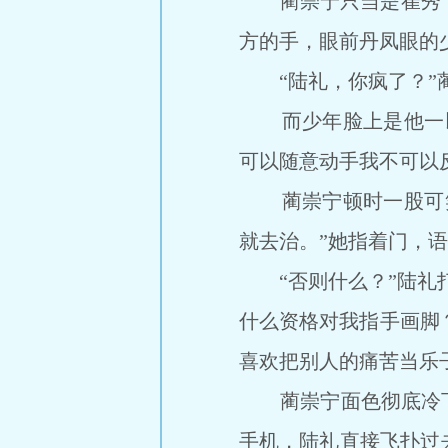
蔺崇宁只当是崔秀，
方的手，眼前丹凤眼的
“陆礼，你疯了？”蔺
而少年脸上是他一以
可以随意动手我不可以
蔺崇宁顿时一股可笑
就去治。”她指着门，
“否则什么？”陆礼打
什么资格对我指手画脚
喜欢把别人的痛苦当乐
蔺崇宁面色彻底冷下来
手机，陆礼直接飞扑过