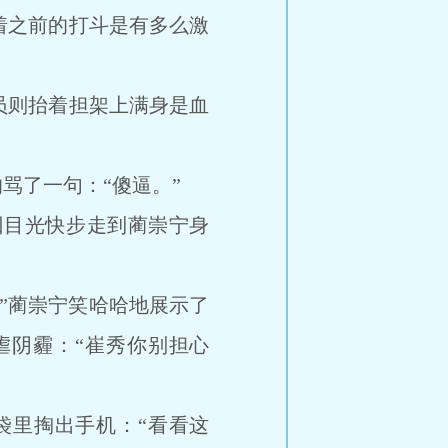
之前的打斗是有多么激
则抬着担架上满身是血
了一句：“傻逼。”
目光快步走到蔺崇宁身
”蔺崇宁笑哈哈地展示了
虐阴霾：“崔秀你别担心
里掏出手机：“看看这