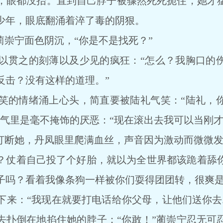
眼都没抬。直到自己脖子被骤然死死扼住，她才猛
少年，眼底翻涌着淬了毒的阴狠。
崇宁面色阴沉，“你是不是找死？”
贯之的刻薄以及少见的疯狂：“怎么？我胸口的伤
反击？没有这样的道理。”
的情绪涌上心头，简直要被陆礼气笑：“陆礼，你
语气里是毫不掩饰的厌恶：“现在滚出去我可以当刚才
断她，丹凤眼里爬满血丝，声音因为激动而微微发
？仗着自己投了个好胎，就以为全世界都该跪着舔
子吗？看着我像条狗一样被你们耍得团团转，很爽是
：“我现在就要打电话给你父母，让他们送你去
去扑倒在地掐住她的脖子：“你敢！”蔺崇宁忍无可