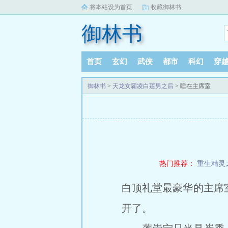
将本站设为首页
收藏御林书
御林书
首页
玄幻
武侠
都市
科幻
穿
御林书
>
天龙女霸凌白莲男之后
> 睡在主席室
热门推荐：
重生精灵
白顶礼堂最豪华的主席
开了。