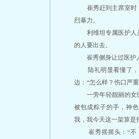
崔秀赶到主席室时，
烈暴力。
利维坦专属医护人员
的人要出去。
崔秀侧身让过医护人员
陆礼明显看懂了，想
边：“怎么样？伤口严重
一旁年轻靓丽的女医护
被包成粽子的手，神色
我，我今天这一架算是
崔秀摇摇头：“不，