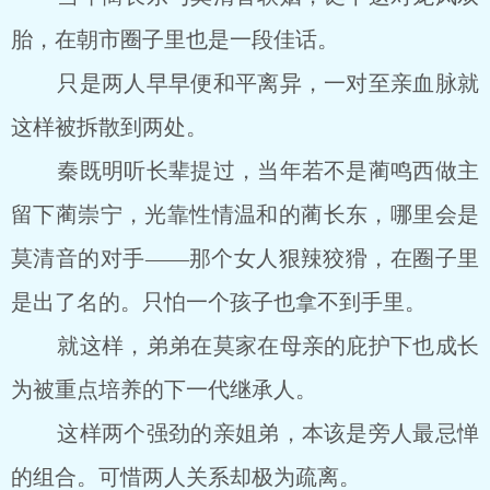
胎，在朝市圈子里也是一段佳话。
只是两人早早便和平离异，一对至亲血脉就
这样被拆散到两处。
秦既明听长辈提过，当年若不是蔺鸣西做主
留下蔺崇宁，光靠性情温和的蔺长东，哪里会是
莫清音的对手――那个女人狠辣狡猾，在圈子里
是出了名的。只怕一个孩子也拿不到手里。
就这样，弟弟在莫家在母亲的庇护下也成长
为被重点培养的下一代继承人。
这样两个强劲的亲姐弟，本该是旁人最忌惮
的组合。可惜两人关系却极为疏离。