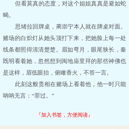
但看莫真的态度，对这个姐姐真真是避如蛇
蝎。
思绪拉回牌桌，蔺崇宁本人就在牌桌对面。
赌场的白炽灯从她头顶打下来，把她脸上每一处
线条都照得清清楚楚。眉如弯月，眼尾狭长，秦
既明看着她，忽然想到闽地庙里拜的那些神佛也
是这样，眉低眼抬，俯瞰香火，不答一言。
此刻这般贵相在赌场上看着他，他一时只能
呐呐无言：“罪过。”
『加入书签，方便阅读』