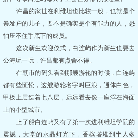
许昌的家世在利维坦也比较一般，也就是个
暴发户的儿子，要不是确实是个有能力的人，恐
怕压不住手底下的成员。
这次新生欢迎仪式，白连屿作为新生也要去
公海玩一玩，许昌都有点舍不得。
在朝市的码头看到那艘游轮的时候，白连屿
都有些怔忪，这艘游轮名字叫巨浪，通体白色，
甲板上层迭着七八层，远远看去像一座浮在海面
上的小型城市。
上了船白连屿又有了第一次进利维坦学院的
震撼，大堂的水晶灯光下，香槟塔堆到半人多