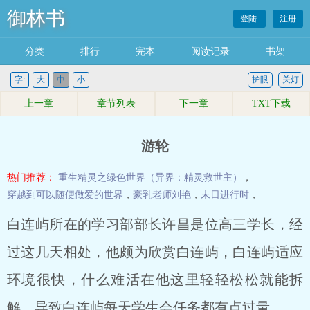
御林书
登陆
注册
分类
排行
完本
阅读记录
书架
字:
大
中
小
护眼
关灯
上一章
章节列表
下一章
TXT下载
游轮
热门推荐：
重生精灵之绿色世界（异界：精灵救世主）
，
穿越到可以随便做爱的世界
，
豪乳老师刘艳
，
末日进行时
，
白连屿所在的学习部部长许昌是位高三学长，经
过这几天相处，他颇为欣赏白连屿，白连屿适应
环境很快，什么难活在他这里轻轻松松就能拆
解。导致白连屿每天学生会任务都有点过量。