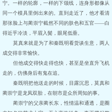
宁。一样的轮廓，一样的下颌线，连身形都像从
同一个模具里倒出来的。直到走近了，他才看清
那张脸上与蔺崇宁截然不同的肤色和五官――白
得近乎冷淡，平眉入鬓，眼尾低垂。
莫真来就是为了和秦既明看货谈生意，两人
成交得非常愉快。
但他成交得快走得也快，甚至是坐直升飞机
走的，仿佛身后有鬼在追。
秦既明把他送走的时候，目露沉思，莫真和
蔺崇宁是龙凤双胎，在朝市是众所周知的事。
蔺崇宁的父亲蔺长东，性情温和通透，是圈