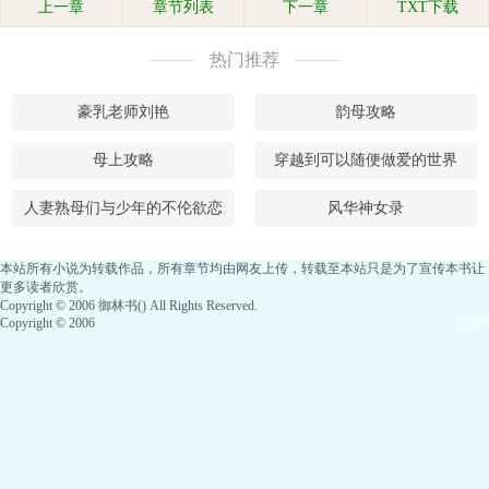
上一章
章节列表
下一章
TXT下载
热门推荐
豪乳老师刘艳
韵母攻略
母上攻略
穿越到可以随便做爱的世界
人妻熟母们与少年的不伦欲恋
风华神女录
本站所有小说为转载作品，所有章节均由网友上传，转载至本站只是为了宣传本书让
更多读者欣赏。
Copyright © 2006 御林书() All Rights Reserved.
Copyright © 2006
TOP↑