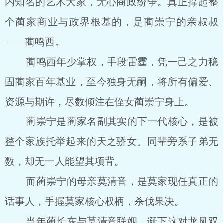
内知名的艺术大家，无心商政纷争。真正撑起整
个蔺家商业与政界根基的，是蔺崇宁的亲叔叔
――蔺鸣西。
蔺鸣西年少掌权，手段雷霆，凭一己之力稳
固蔺家百年基业，至今独身无嗣，将所有偏爱、
资源与期许，尽数倾注在侄女蔺崇宁身上。
蔺崇宁是蔺家名副其实的下一代核心，是被
整个家族托举起来的天之骄女。同辈旁系子弟无
数，却无一人能望其项背。
而蔺崇宁的母亲莫清音，是莫家现任真正的
话事人，手握莫家核心权柄，杀伐果决。
当年蔺长东与莫清音联姻，诞下这对龙凤双