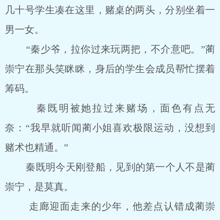
几十号学生凑在这里，赌桌的两头，分别坐着一
男一女。
“秦少爷，拉你过来玩两把，不介意吧。”蔺
崇宁在那头笑眯眯，身后的学生会成员帮忙摆着
筹码。
秦既明被她拉过来赌场，面色有点无
奈：“我早就听闻蔺小姐喜欢极限运动，没想到
赌术也精通。”
秦既明今天刚登船，见到的第一个人不是蔺
崇宁，是莫真。
走廊迎面走来的少年，他差点认错成蔺崇