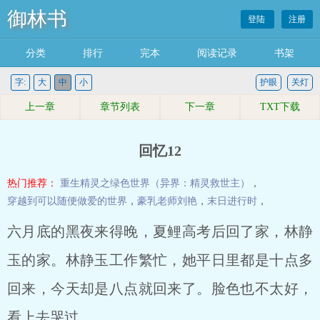
御林书
登陆
注册
分类
排行
完本
阅读记录
书架
字:
大
中
小
护眼
关灯
上一章
章节列表
下一章
TXT下载
回忆12
热门推荐：
重生精灵之绿色世界（异界：精灵救世主）
，
穿越到可以随便做爱的世界
，
豪乳老师刘艳
，
末日进行时
，
六月底的黑夜来得晚，夏鲤高考后回了家，林静
玉的家。林静玉工作繁忙，她平日里都是十点多
回来，今天却是八点就回来了。脸色也不太好，
看上去哭过。