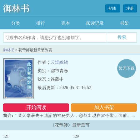
御林书
登陆
注册
分类
排行
完本
阅读记录
书架
御林书
> 花帝師最新章节列表
作者：
云烟繚绕
暂无下载
类别：都市青春
状态：连载中
最后更新：2026-05-31 16:52
开始阅读
加入书架
简介:
" 某天拿著先王遺詔的神秘男人，忽然出現在當今聖上面前。...
《花帝師》最新章节
121
120