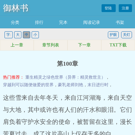
御林书
登陆
注册
分类
排行
完本
阅读记录
书架
字:
大
中
小
护眼
关灯
上一章
章节列表
下一章
TXT下载
第100章
热门推荐：
重生精灵之绿色世界（异界：精灵救世主）
，
穿越到可以随便做爱的世界
，
豪乳老师刘艳
，
末日进行时
，
这些雪来自去年冬天，来自江河湖海，来自天空
与大地，其中或许也有人们的汗水和眼泪。它们
肩负着守护水安全的使命，被暂留在这里，漫长
苦夏过去，成了这片高山上仅存无多的白。