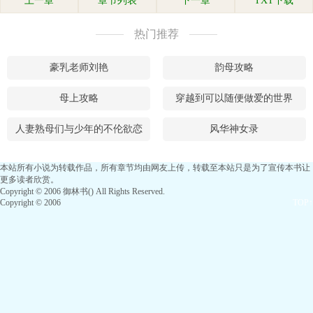
上一章
章节列表
下一章
TXT下载
热门推荐
豪乳老师刘艳
韵母攻略
母上攻略
穿越到可以随便做爱的世界
人妻熟母们与少年的不伦欲恋
风华神女录
本站所有小说为转载作品，所有章节均由网友上传，转载至本站只是为了宣传本书让
更多读者欣赏。
Copyright © 2006 御林书() All Rights Reserved.
Copyright © 2006
TOP↑