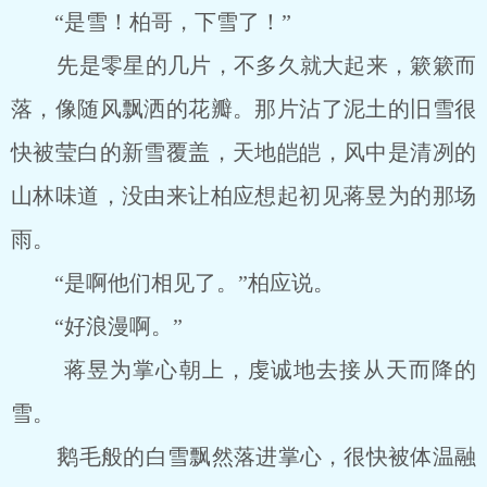
“是雪！柏哥，下雪了！”
先是零星的几片，不多久就大起来，簌簌而
落，像随风飘洒的花瓣。那片沾了泥土的旧雪很
快被莹白的新雪覆盖，天地皑皑，风中是清冽的
山林味道，没由来让柏应想起初见蒋昱为的那场
雨。
“是啊他们相见了。”柏应说。
“好浪漫啊。”
蒋昱为掌心朝上，虔诚地去接从天而降的
雪。
鹅毛般的白雪飘然落进掌心，很快被体温融