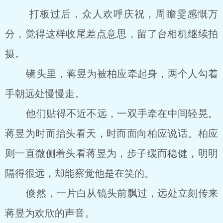
打板过后，众人欢呼庆祝，周瞻雯感慨万
分，觉得这样收尾差点意思，留了台相机继续拍
摄。
镜头里，蒋昱为被柏应牵起身，两个人勾着
手朝远处慢慢走。
他们贴得不近不远，一双手牵在中间轻晃。
蒋昱为时而抬头看天，时而面向柏应说话。柏应
则一直微侧着头看蒋昱为，步子缓而稳健，明明
隔得很远，却能察觉他是在笑的。
倏然，一片白从镜头前飘过，远处立刻传来
蒋昱为欢欣的声音。