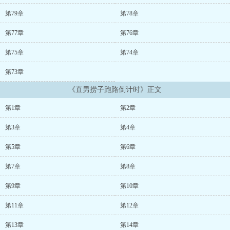
第79章
第78章
第77章
第76章
第75章
第74章
第73章
《直男捞子跑路倒计时》正文
第1章
第2章
第3章
第4章
第5章
第6章
第7章
第8章
第9章
第10章
第11章
第12章
第13章
第14章