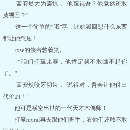
蓝安然大为震惊，“他蔑视吾？他竟然还敢
蔑视吾？”
这一个简单的“哦”字，比姚狐回怼什么东西
都让他憋屈！
rose的侠者憋着笑。
“咱们打赢比赛，他肯定就不敢瞧不起你
了。”
蓝安然咬牙切齿，“说得对，吾会让他付出
代价的！”
他可是横空出世的一代天才木偶师！
打赢moral再去跟他们握手，看他们还敢不敢