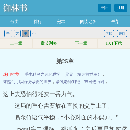
御林书
登陆
注册
分类
排行
完本
阅读记录
书架
字:
大
中
小
护眼
关灯
上一章
章节列表
下一章
TXT下载
第25章
热门推荐：
重生精灵之绿色世界（异界：精灵救世主）
，
穿越到可以随便做爱的世界
，
豪乳老师刘艳
，
末日进行时
，
这上去恐怕得耗费一番力气。
这局的重心需要放在直接的交手上了。
易余竹语气平稳，“小心对面的木偶师。”
moral实力强横，姚狐来了之后更是如虎添