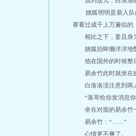
说到这儿，白洛洛眼
姚狐明明是新入队的成
赛看过成千上万遍似的，
相比之下，姜且身为
姚狐抬眸懒洋洋地瞥
他在国外的时候整日都
易余竹此时就坐在姚
白洛洛没注意到两人
“落哥给你发消息你没
坐在对面的易余竹一
易余竹：“……”
心情更不爽了。