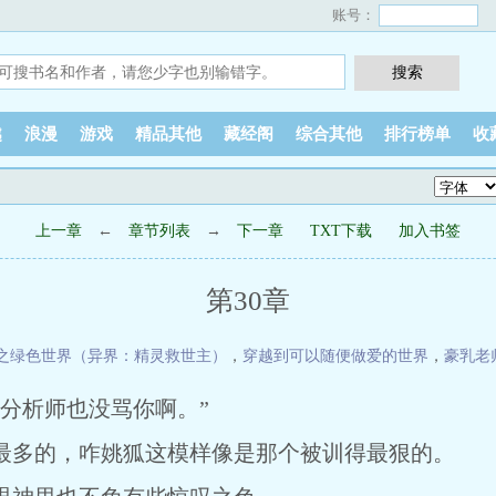
账号：
越
浪漫
游戏
精品其他
藏经阁
综合其他
排行榜单
收
上一章
←
章节列表
→
下一章
TXT下载
加入书签
第30章
之绿色世界（异界：精灵救世主）
，
穿越到可以随便做爱的世界
，
豪乳老
分析师也没骂你啊。”
多的，咋姚狐这模样像是那个被训得最狠的。