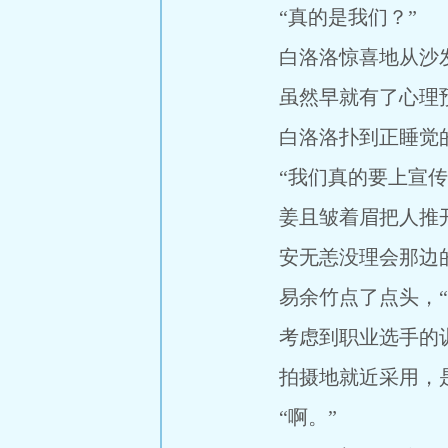
“真的是我们？”
白洛洛惊喜地从沙发
虽然早就有了心理预
白洛洛扑到正睡觉的姜
“我们真的要上宣传
姜且皱着眉把人推开，
安无恙没理会那边的吵
易余竹点了点头，“领
考虑到职业选手的训
拍摄地就近采用，是
“啊。”