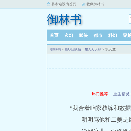
将本站设为首页
收藏御林书
御林书
首页
玄幻
武侠
都市
科幻
穿
御林书
>
狐O归队后，狼A天天醋
> 第30章
热门推荐：
重生精灵
“我合着咱家教练和数据
明明骂他和二姜是最