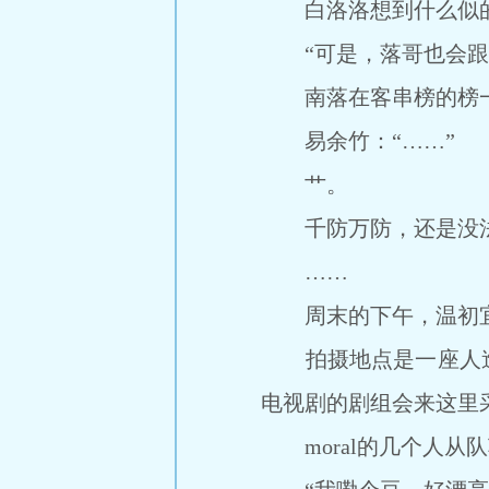
白洛洛想到什么似的
“可是，落哥也会跟我
南落在客串榜的榜一
易余竹：“……”
艹。
千防万防，还是没法
……
周末的下午，温初宜准
拍摄地点是一座人造
电视剧的剧组会来这里
moral的几个人从