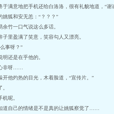
满意地把手机还给白洛洛，很有礼貌地道，“谢谢
狐和安无恙：“？？？”
余竹一口气说这么多话。
子里盈满了笑意，笑容勾人又漂亮。
么事呀？”
明还是在乎他的。
非呀……
他灼热的目光，木着脸道，“宣传片。”
了。
手机呢。
道自己的情绪是不是真的让姚狐察觉了……