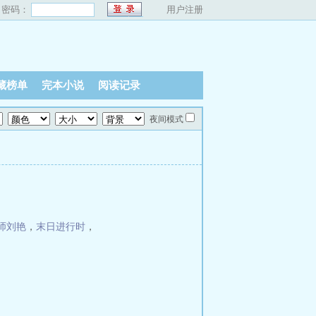
密码：
用户注册
藏榜单
完本小说
阅读记录
夜间模式
师刘艳
，
末日进行时
，