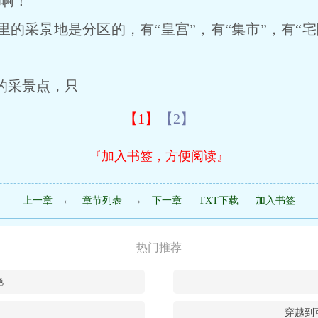
啊！”
采景地是分区的，有“皇宫”，有“集市”，有“宅
采景点，只
【1】
【2】
『加入书签，方便阅读』
上一章
←
章节列表
→
下一章
TXT下载
加入书签
热门推荐
艳
穿越到