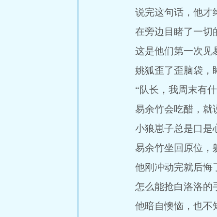
说完这句话，他才终于
在旁边目睹了一切的姚
这是他们第一次见易
姚狐歪了歪脑袋，眸
“队长，我周末有什
易余竹会吃醋，就说
小狼崽子总是口是心
易余竹坐回原位，躲开
他刚冲动完就后悔
怎么能抢白洛洛的
他暗自懊恼，也不知