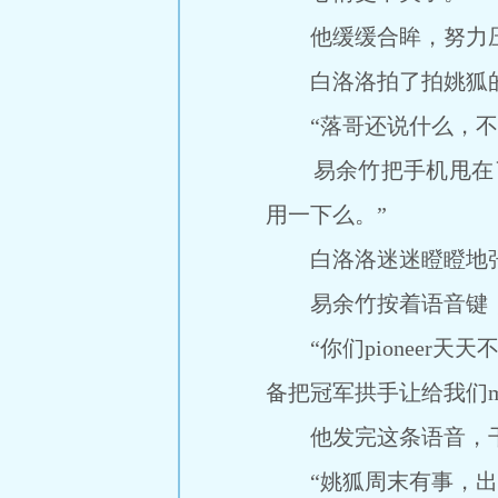
他缓缓合眸，努力压
白洛洛拍了拍姚狐的
“落哥还说什么，不，
易余竹把手机甩在了
用一下么。”
白洛洛迷迷瞪瞪地张嘴
易余竹按着语音键，
“你们pioneer天
备把冠军拱手让给我们mo
他发完这条语音，干
“姚狐周末有事，出不