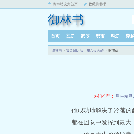
将本站设为首页
收藏御林书
御林书
首页
玄幻
武侠
都市
科幻
穿
御林书
>
狐O归队后，狼A天天醋
> 第70章
热门推荐：
重生精灵
他成功地解决了冷茗的
都在团队中发挥到最大