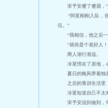
宋予安蹙了蹙眉，“好
“阿茗刚刚入队，很
伍。”
“我相信，他之后一
“就你是个老好人！那
两人渐行渐远。
冷茗愣在了原地，心
夏日的晚风带着独属
之后的青训生活里，
冷茗知道自己不太
宋予安说到做到，带