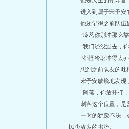
他是天生的领导者
进入到属于宋予安的
他还记得之前队伍里
“冷茗你别冲那么靠
“我们还没过去，你就
“都怪冷茗冲得太莽了
想到之前队友的吐槽
宋予安敏锐地发现了
“阿茗，你放开打，打
刺客这个位置，是需
一时的犹豫不决，会
以少敌多的劣势。