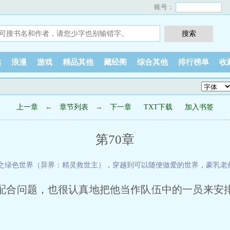
账号：
越
浪漫
游戏
精品其他
藏经阁
综合其他
排行榜单
收
上一章
←
章节列表
→
下一章
TXT下载
加入书签
第70章
之绿色世界（异界：精灵救世主）
，
穿越到可以随便做爱的世界
，
豪乳老
配合问题，也很认真地把他当作队伍中的一员来安
。