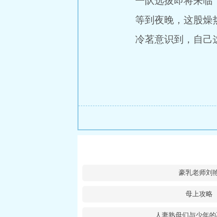
一队选拔即将来临，
等到夜晚，这股燥热
冷茗意识到，自己这
豪乳老师刘
母上攻略
人妻熟母们与少年的