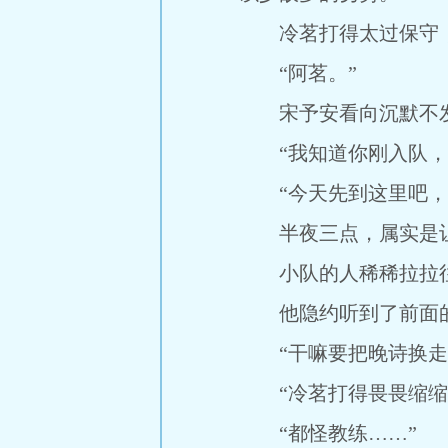
冷茗打得太过保守，
“阿茗。”
宋予安看向沉默不发
“我知道你刚入队，可
“今天先到这里吧，大
半夜三点，属实是让
小队的人稀稀拉拉往
他隐约听到了前面的
“干嘛要把晚诗换走
“冷茗打得畏畏缩缩，
“都怪教练……”