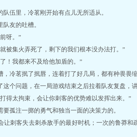
。
队伍里，冷茗刚开始有点儿无所适从。
队友的吐槽。
前呀。”
被集火弄死了，剩下的我们根本没办法打。”
！我都来不及给他加盾的。”
，冷茗抿了抿唇，连着打了好几局，都有种畏畏缩
这个问题，在一局游戏结束之后拉着队友复盘，讲
得太拘束，会让你刺客的优势难以发挥出来。”
要孤注一掷的勇气和独当一面的决策力的。
让刺客失去刺杀敌手的最好时机；一次的鲁莽和疏