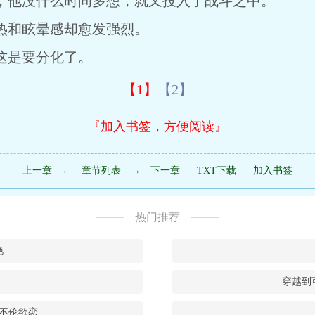
他没什么时间多想，就又投入了战斗之中。
和眩晕感却愈发强烈。
是要分化了。
【1】
【2】
『加入书签，方便阅读』
上一章
←
章节列表
→
下一章
TXT下载
加入书签
热门推荐
艳
穿越到
不伦欲恋