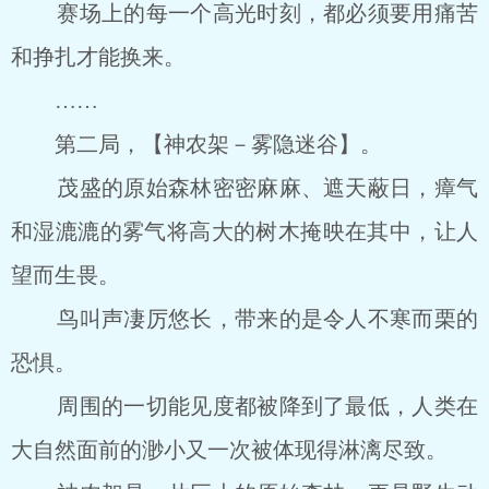
赛场上的每一个高光时刻，都必须要用痛苦
和挣扎才能换来。
……
第二局，【神农架－雾隐迷谷】。
茂盛的原始森林密密麻麻、遮天蔽日，瘴气
和湿漉漉的雾气将高大的树木掩映在其中，让人
望而生畏。
鸟叫声凄厉悠长，带来的是令人不寒而栗的
恐惧。
周围的一切能见度都被降到了最低，人类在
大自然面前的渺小又一次被体现得淋漓尽致。