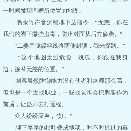
一时间发现凹槽所位置的地图。
易余竹声音沉稳地下达指令，“无恙，你在
我们的脚下撒些蛊毒，防止对面从后方偷袭。”
“二姜用傀儡丝线将两侧封锁，我来探路。”
“这个地图太过危险，姚狐，你跟在我身
边，接替无恙的位置。”
刺客虽然防御能力没有侠者和蛊师那么高，
但也是一个近战职业，一些战队也会把刺客作为
前盾，让蛊师去打远程。
众人纷纷应声，“好。”
脚下厚厚的枯叶叠成地毯，时不时掠过的毒