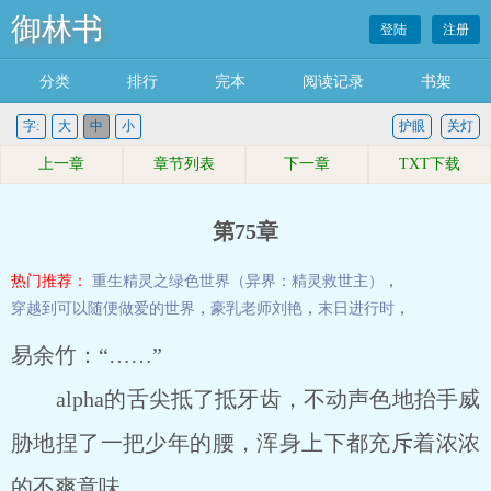
御林书
登陆
注册
分类
排行
完本
阅读记录
书架
字:
大
中
小
护眼
关灯
上一章
章节列表
下一章
TXT下载
第75章
热门推荐：
重生精灵之绿色世界（异界：精灵救世主）
，
穿越到可以随便做爱的世界
，
豪乳老师刘艳
，
末日进行时
，
易余竹：“……”
alpha的舌尖抵了抵牙齿，不动声色地抬手威
胁地捏了一把少年的腰，浑身上下都充斥着浓浓
的不爽意味。