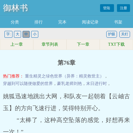
御林书
登陆
注册
分类
排行
完本
阅读记录
书架
字:
大
中
小
护眼
关灯
上一章
章节列表
下一章
TXT下载
第76章
热门推荐：
重生精灵之绿色世界（异界：精灵救世主）
，
穿越到可以随便做爱的世界
，
豪乳老师刘艳
，
末日进行时
，
姚狐迅速地跳出大网，和队友一起朝着【云岫古
玉】的方向飞速行进，笑得特别开心。
“太棒了，这种高空坠落的感觉，好想再来
一次！”