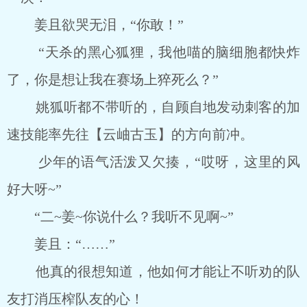
姜且欲哭无泪，“你敢！”
“天杀的黑心狐狸，我他喵的脑细胞都快炸
了，你是想让我在赛场上猝死么？”
姚狐听都不带听的，自顾自地发动刺客的加
速技能率先往【云岫古玉】的方向前冲。
少年的语气活泼又欠揍，“哎呀，这里的风
好大呀~”
“二~姜~你说什么？我听不见啊~”
姜且：“……”
他真的很想知道，他如何才能让不听劝的队
友打消压榨队友的心！