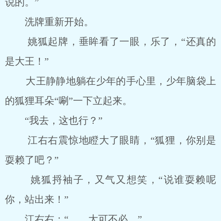
说的。”
洗牌重新开始。
姚狐起牌，垂眸看了一眼，乐了，“还真的
是大王！”
大王静静地躺在少年的手心里，少年脑袋上
的狐狸耳朵“唰”一下立起来。
“我去，这也行？”
江右右震惊地瞪大了眼睛，“狐狸，你别是
耍赖了吧？”
姚狐捋袖子，又气又想笑，“说谁耍赖呢
你，站出来！”
江右右：“……大可不必。”