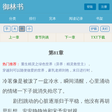
御林书
登陆
注册
分类
排行
完本
阅读记录
书架
字:
大
中
小
护眼
关灯
上一章
章节列表
下一章
TXT下载
第81章
热门推荐：
重生精灵之绿色世界（异界：精灵救世主）
，
穿越到可以随便做爱的世界
，
豪乳老师刘艳
，
末日进行时
，
冷茗像是被泼了一盆冷水，瞬间清醒，心里涌动
的情绪一下子就消失殆尽了。
剧烈跳动的心脏逐渐归于平稳，他没有再胡
思乱想，安安静静地和宋予安对视。