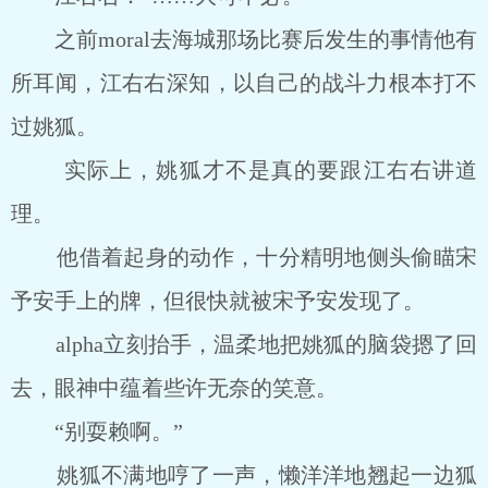
之前moral去海城那场比赛后发生的事情他有
所耳闻，江右右深知，以自己的战斗力根本打不
过姚狐。
实际上，姚狐才不是真的要跟江右右讲道
理。
他借着起身的动作，十分精明地侧头偷瞄宋
予安手上的牌，但很快就被宋予安发现了。
alpha立刻抬手，温柔地把姚狐的脑袋摁了回
去，眼神中蕴着些许无奈的笑意。
“别耍赖啊。”
姚狐不满地哼了一声，懒洋洋地翘起一边狐