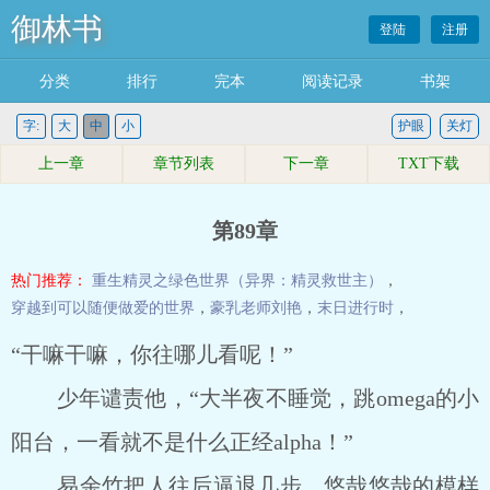
御林书
登陆
注册
分类
排行
完本
阅读记录
书架
字:
大
中
小
护眼
关灯
上一章
章节列表
下一章
TXT下载
第89章
热门推荐：
重生精灵之绿色世界（异界：精灵救世主）
，
穿越到可以随便做爱的世界
，
豪乳老师刘艳
，
末日进行时
，
“干嘛干嘛，你往哪儿看呢！”
少年谴责他，“大半夜不睡觉，跳omega的小
阳台，一看就不是什么正经alpha！”
易余竹把人往后逼退几步，悠哉悠哉的模样