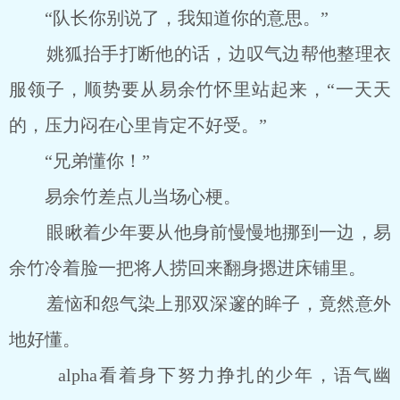
“队长你别说了，我知道你的意思。”
姚狐抬手打断他的话，边叹气边帮他整理衣
服领子，顺势要从易余竹怀里站起来，“一天天
的，压力闷在心里肯定不好受。”
“兄弟懂你！”
易余竹差点儿当场心梗。
眼瞅着少年要从他身前慢慢地挪到一边，易
余竹冷着脸一把将人捞回来翻身摁进床铺里。
羞恼和怨气染上那双深邃的眸子，竟然意外
地好懂。
alpha看着身下努力挣扎的少年，语气幽