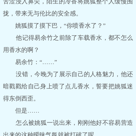
苦涩浸入鼻尖，陌生的冷香将姚狐整个人缓慢围
拢，带来无与伦比的安全感。
姚狐摸了摸下巴，“你喷香水了？”
他记得易余竹之前除了车载香水，都不怎么
用香水的啊？
易余竹：“……”
没错，今晚为了展示自己的人格魅力，他还
暗戳戳给自己身上喷了点儿香水，誓要把姚狐迷
得东倒西歪。
但是……
怎么被姚狐一说出来，刚刚他好不容易营造
出来的这种暧昧气氛就被打破了呢。