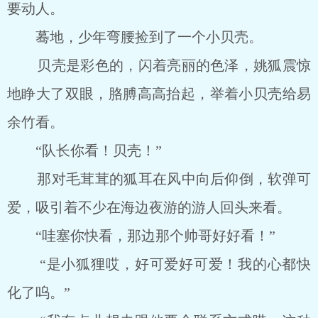
要动人。
蓦地，少年弯腰捡到了一个小贝壳。
贝壳是彩色的，闪着亮丽的色泽，姚狐震惊
地睁大了双眼，胳膊高高抬起，举着小贝壳给易
余竹看。
“队长你看！贝壳！”
那对毛茸茸的狐耳在风中向后仰倒，软弹可
爱，吸引着不少在海边夜游的游人回头来看。
“哇塞你快看，那边那个帅哥好好看！”
“是小狐狸哎，好可爱好可爱！我的心都快
化了呜。”