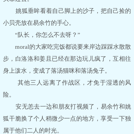
姚狐垂眸看着自己脚上的沙子，把自己捡的
小贝壳放在易余竹的手心。
“队长，你怎么不去呀？”
moral的大家吃完饭都说要来岸边踩踩水散散
步，白洛洛和姜且已经在那边玩儿疯了，互相往
身上泼水，变成了落汤猫咪和落汤兔子。
其他三人远离了作战区，才免于湿透的风
险。
安无恙去一边和朋友打视频了，易余竹和姚
狐干脆换了个人稍微少一点的地方，享受一下独
属于他们二人的时光。