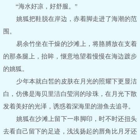
“海水好凉，好舒服。”
姚狐把鞋脱在岸边，赤着脚走进了海潮的范
围。
易余竹坐在干燥的沙滩上，将胳膊放在支着
的那条腿上，抬眸，惬意地望着慢慢在海边踱步
的姚狐。
少年本就白皙的皮肤在月光的照耀下更显洁
白，仿佛是海贝里洁白莹润的珍珠，在月光下散
发着美好的光泽，诱惑着深海里的游鱼去追寻。
姚狐在沙滩上留下一串脚印，时不时还扭头
去看自己留下的足迹，浅浅扬起的唇角比月牙还