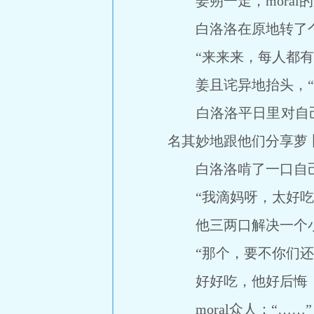
姜朔一走，moral
白洛洛在原地转了个
“来来来，每人都有
姜且诧异地抬头，“兔
白洛洛平日里对自己
名其妙地跟他们分享萝
白洛洛啃了一口自己
“我滴妈呀，太好吃
他三两口解决一个小
“那个，要不你们还
好好吃，他好后悔，
moral众人：“……”