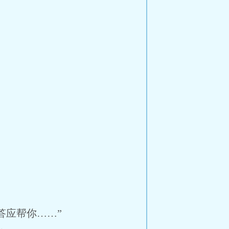
。
应帮你……”