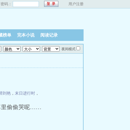
密码：
用户注册
藏榜单
完本小说
阅读记录
夜间模式
师刘艳
，
末日进行时
，
落里偷偷哭呢……