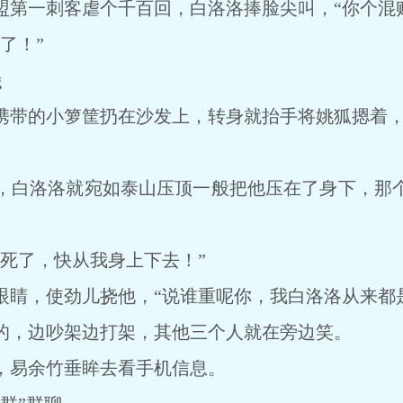
一刺客虐个千百回，白洛洛捧脸尖叫，“你个混账
了！”
g
带的小箩筐扔在沙发上，转身就抬手将姚狐摁着，
白洛洛就宛如泰山压顶一般把他压在了身下，那个
了，快从我身上下去！”
，使劲儿挠他，“说谁重呢你，我白洛洛从来都是
，边吵架边打架，其他三个人就在旁边笑。
易余竹垂眸去看手机信息。