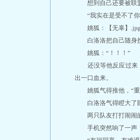
想到自己还要被联盟第
“我实在是受不了你
姚狐：【无辜】.jp
白洛洛把自己随身携
姚狐：“！！！”
还没等他反应过来，
出一口血来。
姚狐气得推他，“重死
白洛洛气得瞪大了眼睛
两只队友打打闹闹的
手机突然响了一声，