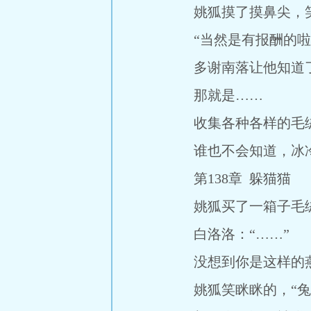
姚狐摸了摸鼻尖，笑
“当然是有报酬的啦
多谢南落让他知道了
那就是……
收集各种各样的毛
谁也不会知道，冰冷
第138章 躲猫猫
姚狐买了一箱子毛绒玩具
白洛洛：“……”
没想到你是这样的
姚狐笑眯眯的，“兔子