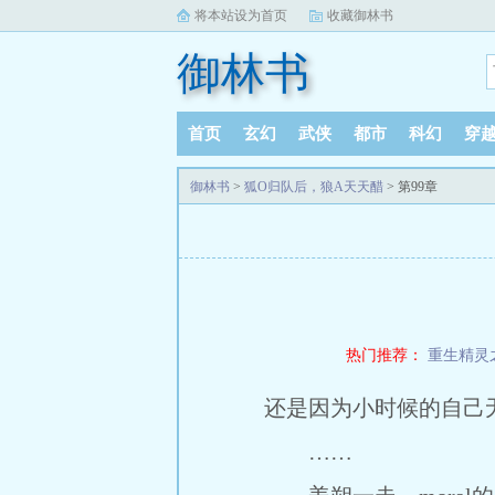
将本站设为首页
收藏御林书
御林书
首页
玄幻
武侠
都市
科幻
穿
御林书
>
狐O归队后，狼A天天醋
> 第99章
热门推荐：
重生精灵
还是因为小时候的自己
……