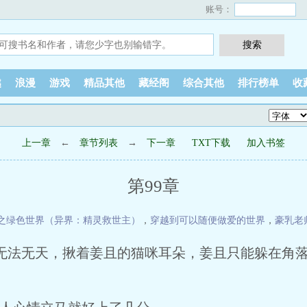
账号：
越
浪漫
游戏
精品其他
藏经阁
综合其他
排行榜单
收
上一章
←
章节列表
→
下一章
TXT下载
加入书签
第99章
之绿色世界（异界：精灵救世主）
，
穿越到可以随便做爱的世界
，
豪乳老
无法无天，揪着姜且的猫咪耳朵，姜且只能躲在角