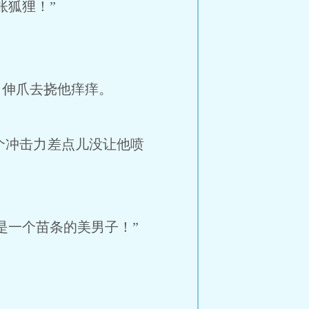
狐狸！”
伸爪去挠他痒痒。
冲击力差点儿没让他喷
一个苗条的美男子！”