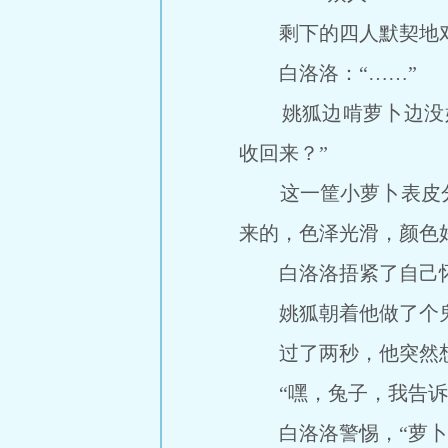
剩下的四人默契地对
白洛洛：“……”
姚狐边啃萝卜边没好
收回来？”
这一筐小萝卜表皮分
来的，色泽光滑，颜色
白洛洛捂紧了自己怀里
姚狐朝着他做了个
过了两秒，他突然想
“嘿，兔子，我告诉
白洛洛警惕，“萝卜到