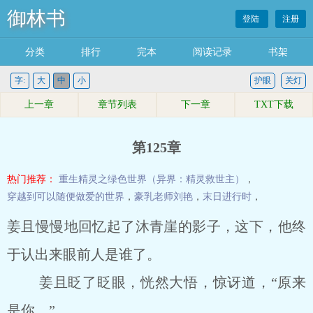
御林书
登陆
注册
分类
排行
完本
阅读记录
书架
字:
大
中
小
护眼
关灯
上一章
章节列表
下一章
TXT下载
第125章
热门推荐：
重生精灵之绿色世界（异界：精灵救世主）
，
穿越到可以随便做爱的世界
，
豪乳老师刘艳
，
末日进行时
，
姜且慢慢地回忆起了沐青崖的影子，这下，他终
于认出来眼前人是谁了。
姜且眨了眨眼，恍然大悟，惊讶道，“原来
是你。”