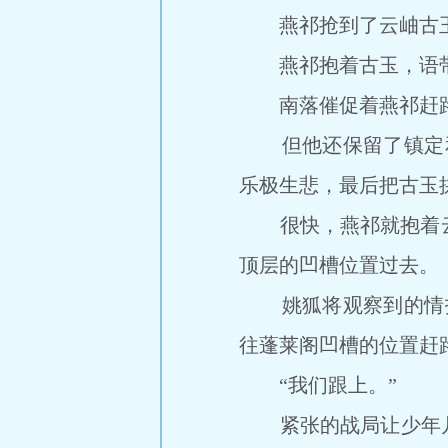
燕祁抢到了云岫古玉
燕祁抱着古玉，语带笑
南落催促着燕祁赶路
但他还保留了镇定和
乐极生悲，最后把古玉
很快，燕祁就抱着云岫
顶层的凹槽位置过去。
姚狐将观察到的情报
往蓬莱阁凹槽的位置赶
“我们跟上。”
紧张的战局让少年几