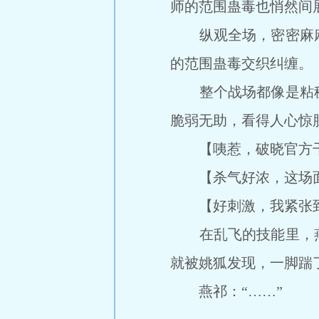
师的范围蛊毒也悄然间
纵观全场，密密麻麻
的范围蛊毒交织纠缠。
整个战场都像是粘稠
脆弱无助，看得人心惊
【咦惹，破晓官方干
【杀气好浓，这场面
【好刺激，我紧张到
在乱飞的技能里，燕
就被姚狐发现，一脚踹
燕祁：“……”