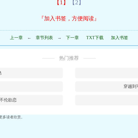
【1】
【2】
『加入书签，方便阅读』
上一章
←
章节列表
→
下一章
TXT下载
加入书签
热门推荐
艳
穿越到
不伦欲恋
更多读者欣赏。