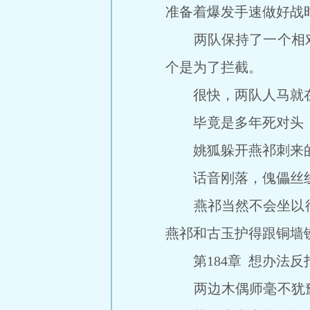
准备着爆发手速做好战
两队保持了一个相对
个是为了拦截。
很快，两队人马就在
毕竟是多年死对头，
姚狐躲开燕祁刺来的一
话音刚落，傀儡丝线
燕祁当然不会坐以待毙
燕祁和古玉护得跟铜墙
第184章 想办法反
两边木偶师毫不犹豫