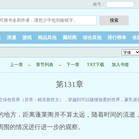
账号：
越
浪漫
游戏
精品其他
藏经阁
综合其他
排行榜单
收
上一章
←
章节列表
→
下一章
TXT下载
加入书签
第131章
之绿色世界（异界：精灵救世主）
，
穿越到可以随便做爱的世界
，
豪乳老
的地方，距离蓬莱阁并不算太远，随着时间的流逝
周围的情况进行进一步的观察。