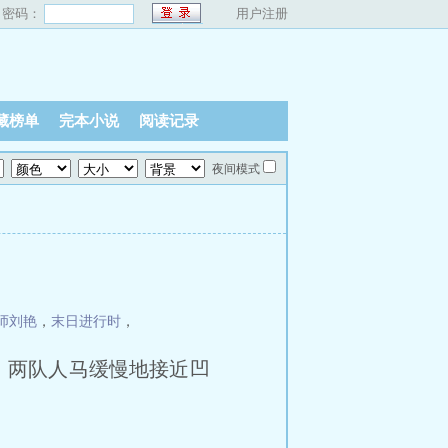
密码：
用户注册
藏榜单
完本小说
阅读记录
夜间模式
师刘艳
，
末日进行时
，
，两队人马缓慢地接近凹