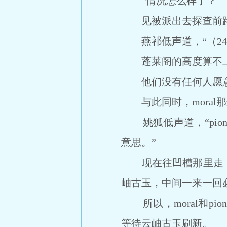
“情况怎么样了？”
见被派出去探查前路情
燕祁低声道，“（24
蓬莱阁的高度算不上
他们没有任何人愿意
与此同时，moral
姚狐低声道，“pion
意思。”
现在往凹槽那里走，
岫古玉，中间一来一回
所以，moral和pi
等待云岫古玉刷新。