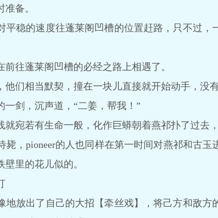
时准备。
平稳的速度往蓬莱阁凹槽的位置赶路，只不过，一
前往蓬莱阁凹槽的必经之路上相遇了。
他们相当默契，撞在一块儿直接就开始动手，没有
剑，沉声道，“二姜，帮我！”
就宛若有生命一般，化作巨蟒朝着燕祁扑了过去，
，pioneer的人也同样在第一时间对燕祁和古玉
铁壁里的花儿似的。
打
地放出了自己的大招【牵丝戏】，将己方和敌方的