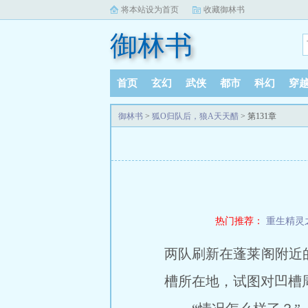
将本站设为首页
收藏御林书
御林书
首页
玄幻
武侠
都市
科幻
穿
御林书
>
狐O归队后，狼A天天醋
> 第131章
热门推荐：
重生精灵
两队刷新在蓬莱阁附近
槽所在地，试图对凹槽