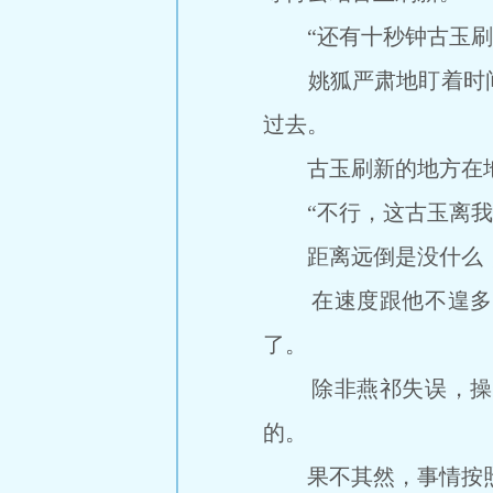
“还有十秒钟古玉刷
姚狐严肃地盯着时间
过去。
古玉刷新的地方在地
“不行，这古玉离我
距离远倒是没什么，但
在速度跟他不遑多让
了。
除非燕祁失误，操纵
的。
果不其然，事情按照