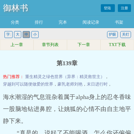
御林书
登陆
注册
分类
排行
完本
阅读记录
书架
字:
大
中
小
护眼
关灯
上一章
章节列表
下一章
TXT下载
第139章
热门推荐：
重生精灵之绿色世界（异界：精灵救世主）
，
穿越到可以随便做爱的世界
，
豪乳老师刘艳
，
末日进行时
，
海水潮湿的气息混杂着属于alpha身上的忍冬香味
一股脑地钻进鼻腔，让姚狐的心情不由自主地平
静下来。
“真是的，说好了不能喝酒，怎么你还偏偏