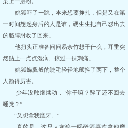
染上一层粉。
姚狐吓了一跳，本来想要挣扎，但是又在第
一时间想起身后的人是谁，硬生生把自己怼出去
的胳膊肘收了回来。
他扭头正准备问问易余竹想干什么，耳垂突
然贴上一点点湿润、掠过一抹刺痛。
姚狐蝶翼般的睫毛轻轻地颤抖了两下，整个
人颤得厉害。
少年没敢继续动，“你干嘛？醉了还不回去
睡觉？”
“又想拿我磨牙。”
真的是，这只大灰狼一喝醉酒喜欢拿他磨