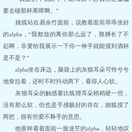
要去碰那杯果啤啊。”
姚狐站在易余竹面前，说教着面前乖乖坐好
的alpha，“我都放的离你那么远了，胳膊长了不
起啊，非要给我展示一下你一伸手就能摸到酒杯
是不是？”
alpha坐在床边，脑袋上的灰狼耳朵可怜兮兮
地耷拉着，还时不时抖动两下，看得人心软。
灰狼耳朵的触感要比狐狸耳朵稍稍硬一些，
没有那么软，但也是手感极好的存在，姚狐摸了
两把，很有些爱不释手的意思。
他垂眸看着面前一脸迷茫的alpha，轻轻地叹