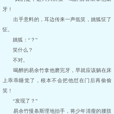
牙！
出乎意料的，耳边传来一声低笑，姚狐怔了
怔。
姚狐：“？”
笑什么？
不对。
喝醉的易余竹拿他磨完牙，早就应该躺在床
上乖乖睡觉了，根本不会把他怼在门后再偷偷
笑！
“发现了？”
易余竹慢条斯理地抬手，将少年清瘦的腰肢