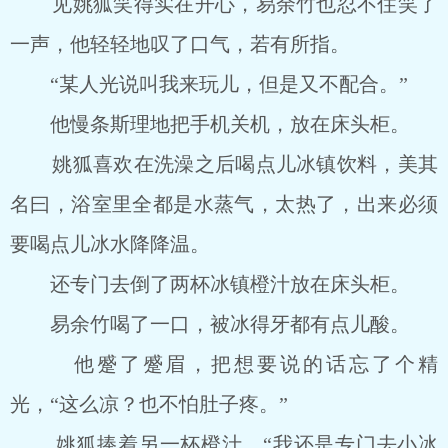
见姚狐笑得实在开心，易余竹也忍不住笑了
一声，他轻轻地叹了口气，若有所指。
“某人光说叫我来玩儿，但是又不配合。”
他慢条斯理地把手机关机，放在床头柜。
姚狐喜欢在洗澡之后喝点儿冰镇饮料，美其
名曰，浴室里全都是水蒸气，太热了，出来必须
要喝点儿冰水降降温。
还专门去倒了两杯冰镇橙汁放在床头柜。
易余竹喝了一口，被冰得牙都有点儿酸。
他蹙了蹙眉，把想要说的话忘了个精
光，“这么凉？也不怕肚子疼。”
姚狐捧着另一杯橙汁，“我还是专门去小冰