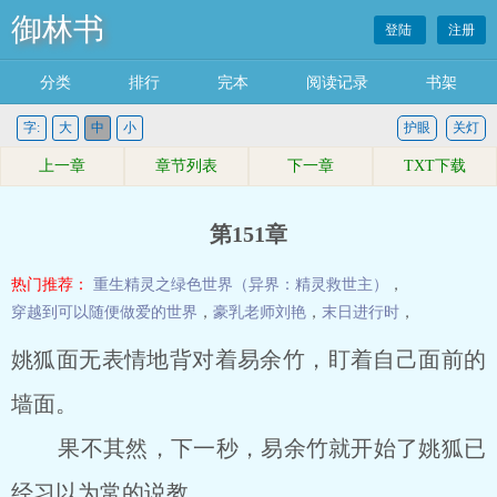
御林书
登陆
注册
分类
排行
完本
阅读记录
书架
字:
大
中
小
护眼
关灯
上一章
章节列表
下一章
TXT下载
第151章
热门推荐：
重生精灵之绿色世界（异界：精灵救世主）
，
穿越到可以随便做爱的世界
，
豪乳老师刘艳
，
末日进行时
，
姚狐面无表情地背对着易余竹，盯着自己面前的
墙面。
果不其然，下一秒，易余竹就开始了姚狐已
经习以为常的说教。