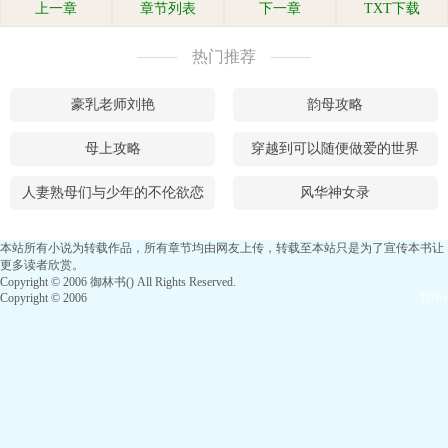
上一章
章节列表
下一章
TXT下载
热门推荐
豪乳老师刘艳
韵母攻略
母上攻略
穿越到可以随便做爱的世界
人妻熟母们与少年的不伦欲恋
风华神女录
本站所有小说为转载作品，所有章节均由网友上传，转载至本站只是为了宣传本书让
更多读者欣赏。
Copyright © 2006 御林书() All Rights Reserved.
Copyright © 2006
TOP↑