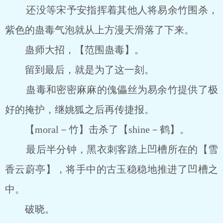
还没等宋予安指挥着其他人将易余竹围杀，
紫色的蛊毒气泡就从上方漫天滑落了下来。
蛊师大招，【范围蛊毒】。
留到最后，就是为了这一刻。
蛊毒和密密麻麻的傀儡丝为易余竹提供了极
好的掩护，继姚狐之后再传捷报。
【moral－竹】击杀了【shine－鹤】。
最后半分钟，黑衣刺客踏上凹槽所在的【雪
香云蔚亭】，将手中的古玉稳稳地推进了凹槽之
中。
破晓。