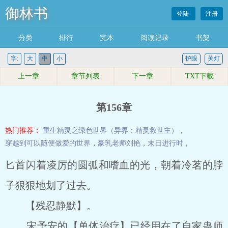
御林书
登陆
注册
分类
排行
完本
阅读记录
书架
字:
大
中
小
护眼
关灯
上一章
章节列表
下一章
TXT下载
第156章
热门推荐：
重生精灵之绿色世界（异界：精灵救世主）
，
穿越到可以随便做爱的世界
，
豪乳老师刘艳
，
末日进行时
，
匕首闪着凌厉的圆弧和嗜血的光，朝着冷茗的脖
子狠狠地划了过去。
【残忍静默】。
宋予安的【单体治疗】已经用在了自家蛊师