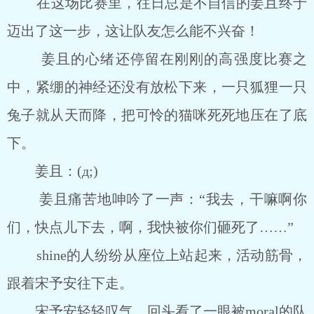
在这场比赛里，往日总是不自信的姜且终于
迈出了这一步，这让队友怎么能不兴奋！
姜且的心绪还停留在刚刚的高强度比赛之
中，紧绷的神经还没有放松下来，一只狐狸一只
兔子就从天而降，把可怜的猫咪死死地压在了底
下。
姜且：(д;)
姜且痛苦地呻吟了一声：“我去，干嘛啊你
们，快点儿下去，啊，我快被你们砸死了……”
shine的人纷纷从座位上站起来，活动筋骨，
跟着宋予安往下走。
宋予安轻轻叹气，回头看了一眼被moral的队