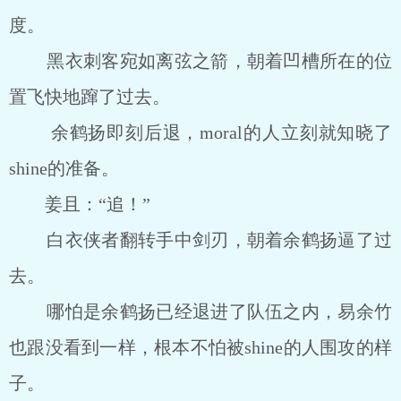
度。
黑衣刺客宛如离弦之箭，朝着凹槽所在的位
置飞快地蹿了过去。
余鹤扬即刻后退，moral的人立刻就知晓了
shine的准备。
姜且：“追！”
白衣侠者翻转手中剑刃，朝着余鹤扬逼了过
去。
哪怕是余鹤扬已经退进了队伍之内，易余竹
也跟没看到一样，根本不怕被shine的人围攻的样
子。