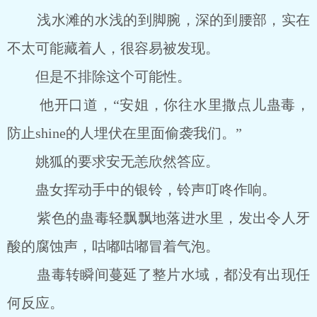
浅水滩的水浅的到脚腕，深的到腰部，实在
不太可能藏着人，很容易被发现。
但是不排除这个可能性。
他开口道，“安姐，你往水里撒点儿蛊毒，
防止shine的人埋伏在里面偷袭我们。”
姚狐的要求安无恙欣然答应。
蛊女挥动手中的银铃，铃声叮咚作响。
紫色的蛊毒轻飘飘地落进水里，发出令人牙
酸的腐蚀声，咕嘟咕嘟冒着气泡。
蛊毒转瞬间蔓延了整片水域，都没有出现任
何反应。