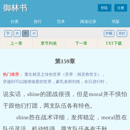
御林书
登陆
注册
分类
排行
完本
阅读记录
书架
字:
大
中
小
护眼
关灯
上一章
章节列表
下一章
TXT下载
第159章
热门推荐：
重生精灵之绿色世界（异界：精灵救世主）
，
穿越到可以随便做爱的世界
，
豪乳老师刘艳
，
末日进行时
，
说实话，shine的团战很强，但是moral并不惧怕
于跟他们打团，两支队伍各有特色。
shine胜在战术详细，发挥稳定，moral胜在
队伍灵活，机动性强，两支队伍各有千秋。