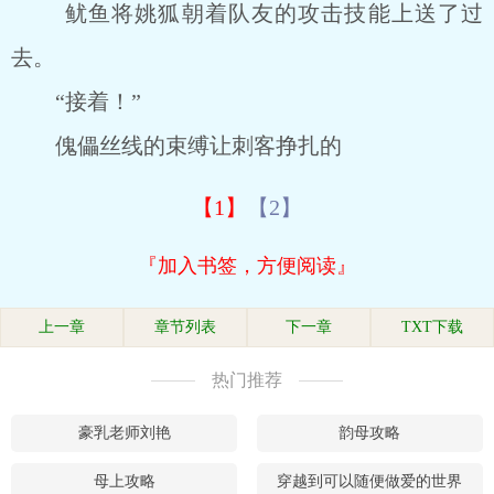
鱿鱼将姚狐朝着队友的攻击技能上送了过
去。
“接着！”
傀儡丝线的束缚让刺客挣扎的
【1】
【2】
『加入书签，方便阅读』
上一章
章节列表
下一章
TXT下载
热门推荐
豪乳老师刘艳
韵母攻略
母上攻略
穿越到可以随便做爱的世界