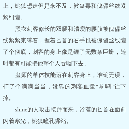
上，姚狐想走但是来不及，被蛊毒和傀儡丝线紧
紧纠缠。
黑衣刺客修长的双腿和清瘦的腰肢被傀儡丝
线紧紧束缚着，握着匕首的右手也被傀儡丝线缠
了个彻底，刺客的身上像是缠了无数条巨蟒，随
时都有可能把他整个人吞咽下去。
蛊师的单体技能落在刺客身上，准确无误，
打了个满满当当，姚狐的刺客血量“唰唰”往下
掉。
shine的人攻击接踵而来，冷茗的匕首在面前
闪着寒光，姚狐瞳孔骤缩。