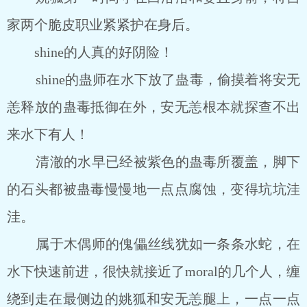
家两个脆皮职业紧紧护在身后。
shine的人真的好阴险！
shine的蛊师在水下放了蛊毒，偷摸着将安无
恙释放的蛊毒抵御在外，安无恙根本就探查不出
来水下有人！
清澈的水早已经被紫色的蛊毒所覆盖，脚下
的石头都被蛊毒慢慢地一点点腐蚀，变得坑坑洼
洼。
属于木偶师的傀儡丝线犹如一条条水蛇，在
水下快速前进，很快就接近了moral的几个人，缠
绕到走在最侧边的姚狐和安无恙腿上，一点一点