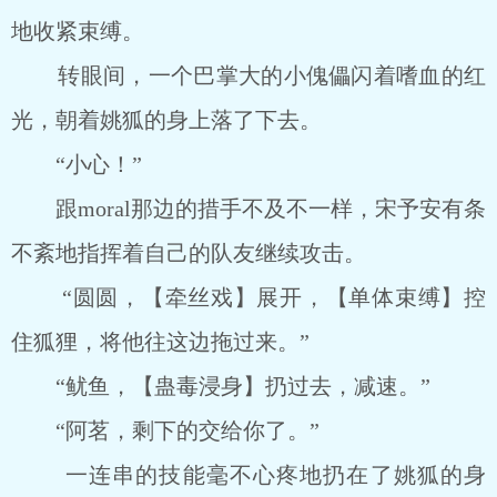
地收紧束缚。
转眼间，一个巴掌大的小傀儡闪着嗜血的红
光，朝着姚狐的身上落了下去。
“小心！”
跟moral那边的措手不及不一样，宋予安有条
不紊地指挥着自己的队友继续攻击。
“圆圆，【牵丝戏】展开，【单体束缚】控
住狐狸，将他往这边拖过来。”
“鱿鱼，【蛊毒浸身】扔过去，减速。”
“阿茗，剩下的交给你了。”
一连串的技能毫不心疼地扔在了姚狐的身