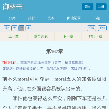
御林书
登陆
注册
分类
排行
完本
阅读记录
书架
字:
大
中
小
护眼
关灯
上一章
章节列表
下一章
TXT下载
第167章
热门推荐：
重生精灵之绿色世界（异界：精灵救世主）
，
穿越到可以随便做爱的世界
，
豪乳老师刘艳
，
末日进行时
，
前不久moral刚刚夺冠，moral五人的知名度极限
升高，他们在外面很容易被认出来的。
哪怕他包裹得这么严实，刚刚下车还是被几
个人盯着看了半天，要不是姚狐跑得快，指不定