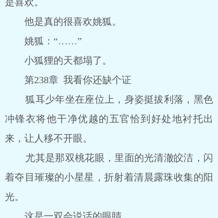
是喜欢。
他是真的很喜欢姚狐。
姚狐：“……”
小狐狸的天都塌了。
第238章 我看你还缺个证
狐耳少年坐在座位上，身姿挺拔利落，黑色
冲锋衣将他干净优越的五官恰到好处地衬托出
来，让人移不开眼。
尤其是那双桃花眼，里面的光清澈皎洁，闪
着夺目璀璨的小星星，折射着清晨露珠收集的阳
光。
这是一双会说话的眼睛。