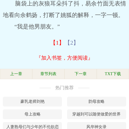
脑袋上的灰狼耳朵抖了抖，易余竹面无表情
地看向余鹤扬，打断了姚狐的解释，一字一顿。
“我是他男朋友。”
【1】
【2】
『加入书签，方便阅读』
上一章
章节列表
下一章
TXT下载
热门推荐
豪乳老师刘艳
韵母攻略
母上攻略
穿越到可以随便做爱的世界
人妻熟母们与少年的不伦欲恋
风华神女录