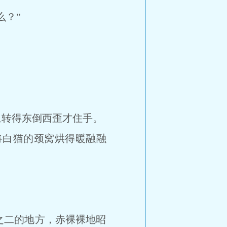
？”
转得东倒西歪才住手。
将白猫的颈窝烘得暖融融
二的地方，赤裸裸地昭