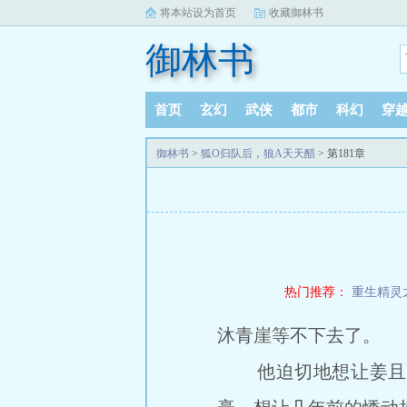
将本站设为首页
收藏御林书
御林书
首页
玄幻
武侠
都市
科幻
穿
御林书
>
狐O归队后，狼A天天醋
> 第181章
热门推荐：
重生精灵
沐青崖等不下去了。
他迫切地想让姜且知