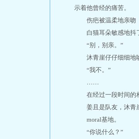
示着他曾经的痛苦。
伤疤被温柔地亲吻，
白猫耳朵敏感地抖了
“别，别亲。”
沐青崖仔仔细细地吻
“我不。”
……
在经过一段时间的相处
姜且是队友，沐青崖
moral基地。
“你说什么？”