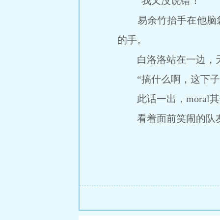
“我又没说错！”
易余竹抬手在他脑袋
的手。
白洛洛站在一边，天
“搞什么啊，这下子你
此话一出，moral
看着面前笑闹的队友