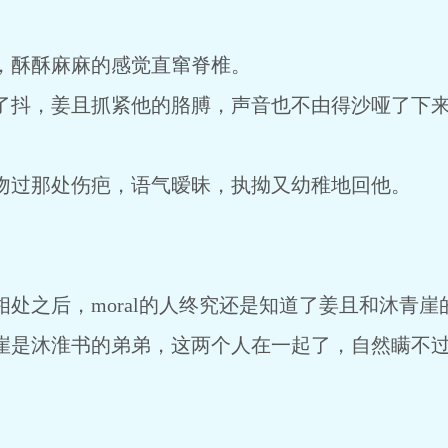
酥酥麻麻的感觉直窜脊椎。
抖，姜且抓紧他的胳膊，声音也不由得沙哑了下
过那处伤疤，语气暧昧，执拗又幼稚地回他。
之后，moral的人终究还是知道了姜且和沐青崖
是沐淮书的弟弟，这两个人在一起了，自然瞒不过