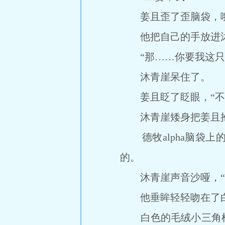
姜且歪了歪脑袋，嘴角
他把自己的手放进沐
“那……你要我这只
沐青崖呆住了。
姜且眨了眨眼，“不
沐青崖矮身把姜且抱
德牧alpha脑袋上
的。
沐青崖声音沙哑，“姜
他垂眸轻轻吻在了白
白色的毛绒小三角根