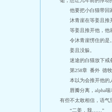
毫，想让几年前的悸动
他要把小白猫带回
沐青崖在等姜且推
等姜且推开他，他就
令沐青崖愣住的是
姜且没躲。
迷途的白猫放下戒备
第258章 番外 德牧
本以为会推开他的人
唇瓣分离，alpha
有些不太敢相信，语气
“二姜，我……”