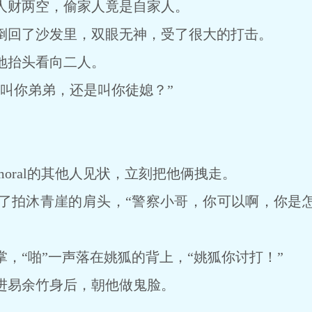
财两空，偷家人竟是自家人。
回了沙发里，双眼无神，受了很大的打击。
抬头看向二人。
你弟弟，还是叫你徒媳？”
ral的其他人见状，立刻把他俩拽走。
拍沐青崖的肩头，“警察小哥，你可以啊，你是怎
“啪”一声落在姚狐的背上，“姚狐你讨打！”
易余竹身后，朝他做鬼脸。