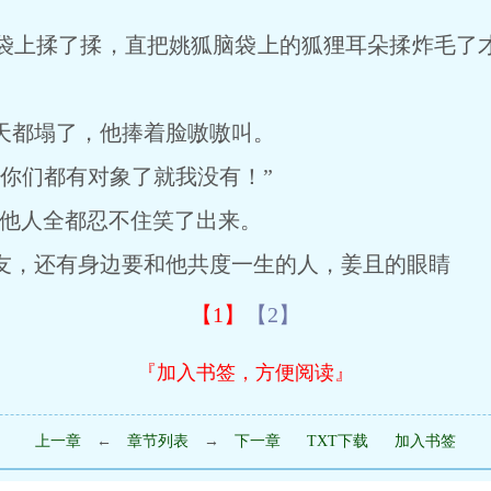
上揉了揉，直把姚狐脑袋上的狐狸耳朵揉炸毛了才
都塌了，他捧着脸嗷嗷叫。
们都有对象了就我没有！”
其他人全都忍不住笑了出来。
，还有身边要和他共度一生的人，姜且的眼睛
【1】
【2】
『加入书签，方便阅读』
上一章
←
章节列表
→
下一章
TXT下载
加入书签