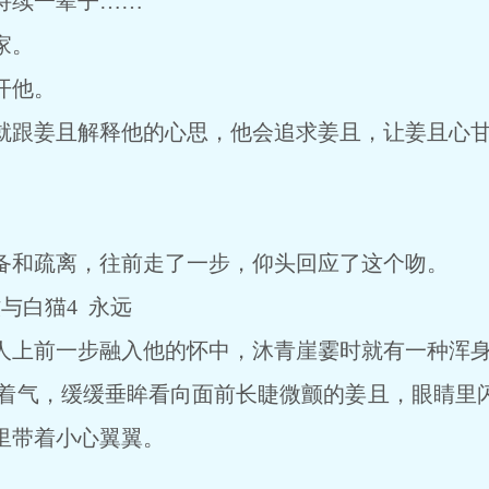
持续一辈子……
家。
开他。
跟姜且解释他的心思，他会追求姜且，让姜且心甘
。
和疏离，往前走了一步，仰头回应了这个吻。
与白猫4 永远
上前一步融入他的怀中，沐青崖霎时就有一种浑身
喘着气，缓缓垂眸看向面前长睫微颤的姜且，眼睛里
里带着小心翼翼。