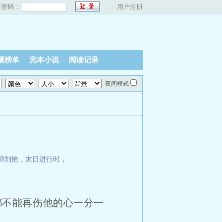
密码：
用户注册
藏榜单
完本小说
阅读记录
夜间模式
师刘艳
，
末日进行时
，
不能再伤他的心一分一