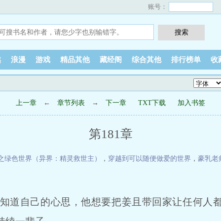
账号：
越
浪漫
游戏
精品其他
藏经阁
综合其他
排行榜单
收
上一章
←
章节列表
→
下一章
TXT下载
加入书签
第181章
之绿色世界（异界：精灵救世主）
，
穿越到可以随便做爱的世界
，
豪乳老
道自己的心思，他想要把姜且带回家让任何人都