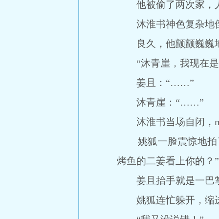
他被偷了两次家，人
沐淮书神色复杂地倒
良久，他颤颤巍巍地
“沐青崖，我现在是叫
姜且：“……”
沐青崖：“……”
沐淮书当场自闭，mo
姚狐一脸震惊地拍了
烤鱼的二姜看上你的？”
姜且抬手就是一巴掌，
姚狐连忙躲开，缩进