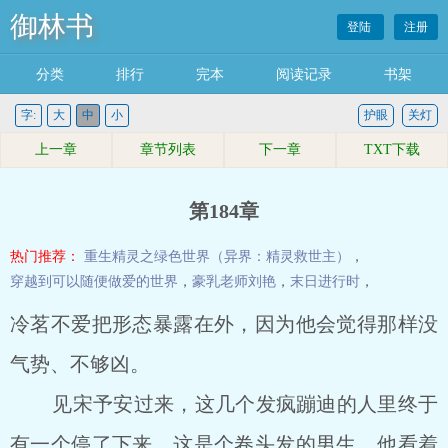
御林书
登陆
注册
分类
排行
完本
阅读记录
书架
字:
大
中
小
护眼
关灯
上一章
章节列表
下一章
TXT下载
第184章
热门推荐：
重生精灵之绿色世界（异界：精灵救世主）
，
穿越到可以随便做爱的世界
，
豪乳老师刘艳
，
末日进行时
，
冷茗不爱把形态暴露在外，因为他会觉得那样没
气势、不够凶。
见宋予安过来，这几个发疯蹦迪的人里终于
有一个停了下来，这是个卷头发的男生，他看着