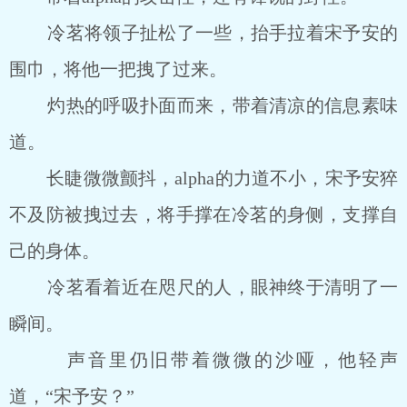
冷茗将领子扯松了一些，抬手拉着宋予安的
围巾，将他一把拽了过来。
灼热的呼吸扑面而来，带着清凉的信息素味
道。
长睫微微颤抖，alpha的力道不小，宋予安猝
不及防被拽过去，将手撑在冷茗的身侧，支撑自
己的身体。
冷茗看着近在咫尺的人，眼神终于清明了一
瞬间。
声音里仍旧带着微微的沙哑，他轻声
道，“宋予安？”