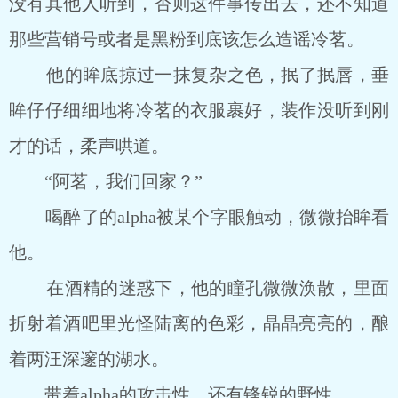
没有其他人听到，否则这件事传出去，还不知道
那些营销号或者是黑粉到底该怎么造谣冷茗。
他的眸底掠过一抹复杂之色，抿了抿唇，垂
眸仔仔细细地将冷茗的衣服裹好，装作没听到刚
才的话，柔声哄道。
“阿茗，我们回家？”
喝醉了的alpha被某个字眼触动，微微抬眸看
他。
在酒精的迷惑下，他的瞳孔微微涣散，里面
折射着酒吧里光怪陆离的色彩，晶晶亮亮的，酿
着两汪深邃的湖水。
带着alpha的攻击性，还有锋锐的野性。