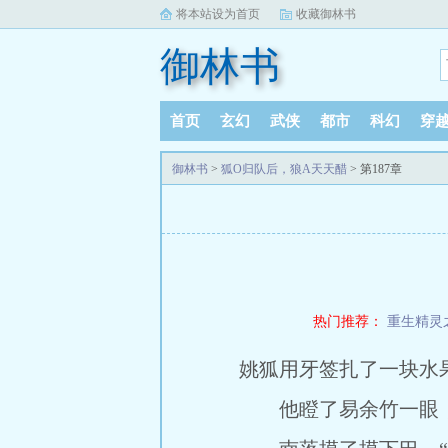
将本站设为首页
收藏御林书
御林书
首页
玄幻
武侠
都市
科幻
穿
御林书
>
狐O归队后，狼A天天醋
> 第187章
热门推荐：
重生精灵
姚狐用牙签扎了一块水
他瞪了易余竹一眼，扭