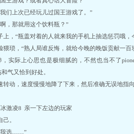
王游戏？或者真心话大冒险？”
们上次已经玩儿过国王游戏了。”
，那就用这个饮料瓶？”
，“瓶盖对着的人就来我的手机上抽选惩罚哦，今
琐，“熟人局谁反悔，就给今晚的晚饭贡献一百块
际上心思也是极细腻的，不然也当不了pione
不伤和气又恰到好处。
转动，速度慢慢地降了下来，然后准确无误地指向
冰激凌8 亲一下左边的玩家
自己。
我选……”