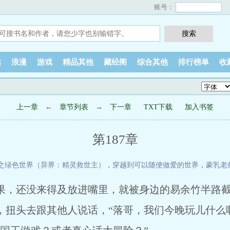
账号：
越
浪漫
游戏
精品其他
藏经阁
综合其他
排行榜单
收
上一章
←
章节列表
→
下一章
TXT下载
加入书签
第187章
之绿色世界（异界：精灵救世主）
，
穿越到可以随便做爱的世界
，
豪乳老
果，还没来得及放进嘴里，就被身边的易余竹半路
头去跟其他人说话，“落哥，我们今晚玩儿什么啊