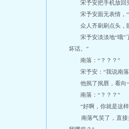
宋予安把手机放回兜
宋予安面无表情，“
众人齐刷刷点头，眼
宋予安淡淡地“哦”了
坏话。”
南落：“？？？”
宋予安：“我说南落傻
他抿了抿唇，看向一边
南落：“？？？”
“好啊，你就是这样在
南落气笑了，直接撸