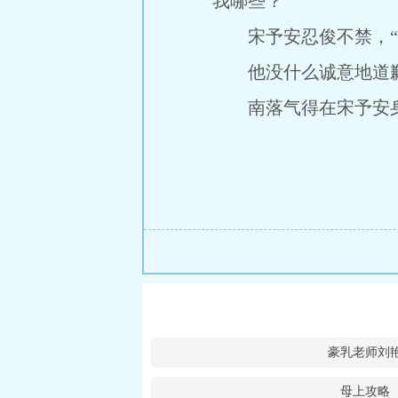
我哪些？”
宋予安忍俊不禁，“我
他没什么诚意地道歉
南落气得在宋予安身
豪乳老师刘
母上攻略