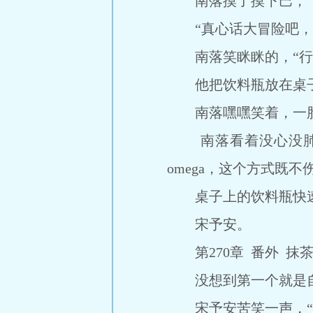
南落摸了摸下巴，“国
“真心话大冒险吧，我
南落笑眯眯的，“行啊
他把饮料瓶放在桌子上
南落嘿嘿笑着，一脸猥
南落看着没心没肺，实
omega，这个方式既
桌子上的饮料瓶快速
宋予安。
第270章 番外 抹茶
没想到第一个就是
宋予安苦笑一声，“