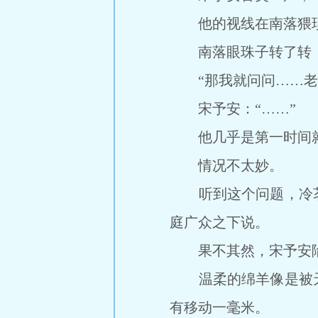
他的视线在南落猥琐和
南落眼珠子转了转，语
“那我就问问……老宋
宋予安：“……”
他几乎是第一时间就
情况不太妙。
听到这个问题，冷茗
庭广众之下说。
果不其然，宋予安陷
温柔的绵羊像是被天
有移动一毫米。