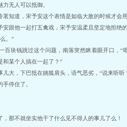
力无人可以抵御。
茗知道，宋予安这个表情是如临大敌的时候才会用
安跟他一起打五禽戏，宋予安温柔且坚定地拒绝的
么。”
百块钱跳过这个问题，南落突然眯着眼开口，“哦
是和某个人搞在一起了？”
大，下巴抵在姚狐肩头，语气恶劣，“说来听听？
手停住了。
，那不就坐实他干了什么见不得人的事儿了么！