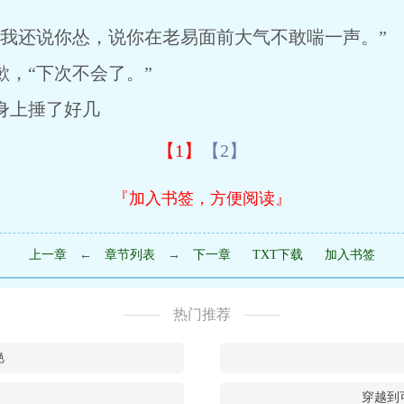
还说你怂，说你在老易面前大气不敢喘一声。”
，“下次不会了。”
上捶了好几
【1】
【2】
『加入书签，方便阅读』
上一章
←
章节列表
→
下一章
TXT下载
加入书签
热门推荐
艳
穿越到