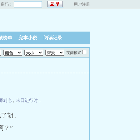
密码：
用户注册
藏榜单
完本小说
阅读记录
夜间模式
师刘艳
，
末日进行时
，
截了胡。
？”