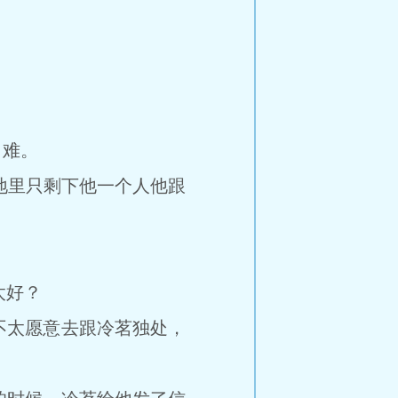
了难。
地里只剩下他一个人他跟
太好？
太愿意去跟冷茗独处，