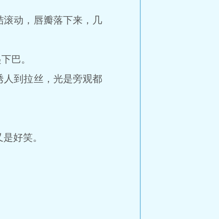
滚动，唇瓣落下来，几
下巴。
人到拉丝，光是旁观都
又是好笑。