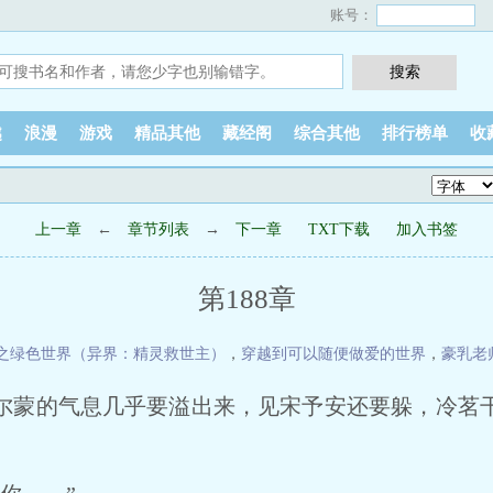
账号：
越
浪漫
游戏
精品其他
藏经阁
综合其他
排行榜单
收
上一章
←
章节列表
→
下一章
TXT下载
加入书签
第188章
之绿色世界（异界：精灵救世主）
，
穿越到可以随便做爱的世界
，
豪乳老
尔蒙的气息几乎要溢出来，见宋予安还要躲，冷茗