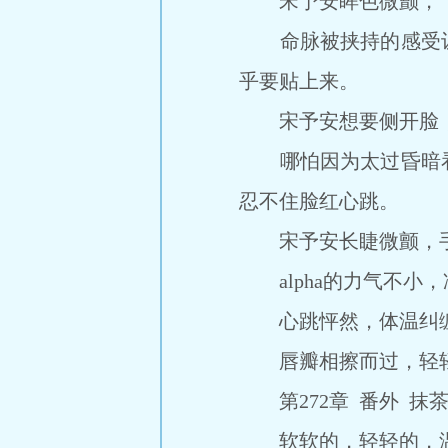
宋予安眸色微颤，“
命脉被挟持的感受让
乎要贴上来。
宋予安想要侧开脸，
哪怕因为太过昏暗看
忍不住脸红心跳。
宋予安长睫微颤，手
alpha的力气不小
心跳怦然，体温纠缠
唇瓣相擦而过，轻轻
第272章 番外 抹茶
软软的，轻轻的，