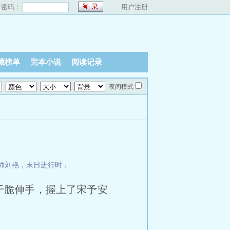
密码：
用户注册
藏榜单
完本小说
阅读记录
夜间模式
师刘艳
，
末日进行时
，
干脆伸手，握上了宋予安