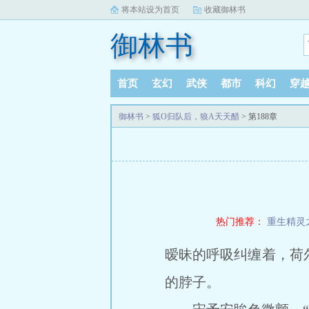
将本站设为首页
收藏御林书
御林书
首页
玄幻
武侠
都市
科幻
穿
御林书
>
狐O归队后，狼A天天醋
> 第188章
热门推荐：
重生精灵
暧昧的呼吸纠缠着，荷
的脖子。