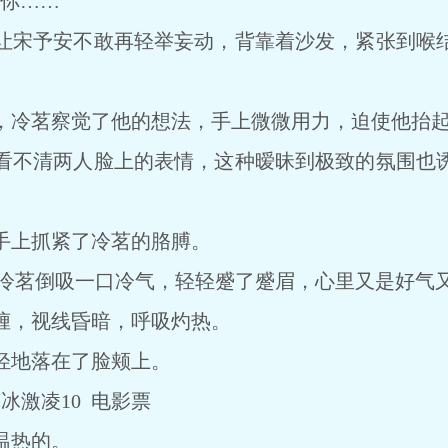
你……”
宋予安不敢再轻举妄动，背靠着沙发，紧张到喉结
冷茗察觉了他的想法，手上微微用力，迫使他抬起
不清两人脸上的表情，这种暧昧到极致的氛围也诱
上抓紧了冷茗的胳膊。
，冷茗倒吸一口冷气，轻轻蹙了蹙眉，心里又是好气
，视线昏暗，呼吸灼热。
地落在了脸颊上。
冰激凌10 电影票
温热的。