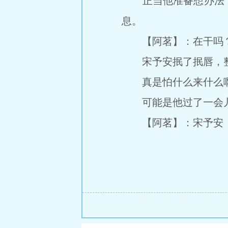
正当他准备想办法，
息。
【阿茗】：在干吗？
宋予安抿了抿唇，整
真是怕什么来什么
可能是他过了一会儿
【阿茗】：宋予安，