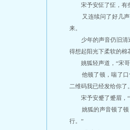
宋予安怔了怔，有些诧
又连续问了好几声，
来。
少年的声音仍旧清透
得想起阳光下柔软的棉
姚狐轻声道，“宋哥
他顿了顿，喘了口气
二维码我已经发给你了
宋予安蹙了蹙眉，“狐
姚狐的声音顿了顿，
行。”