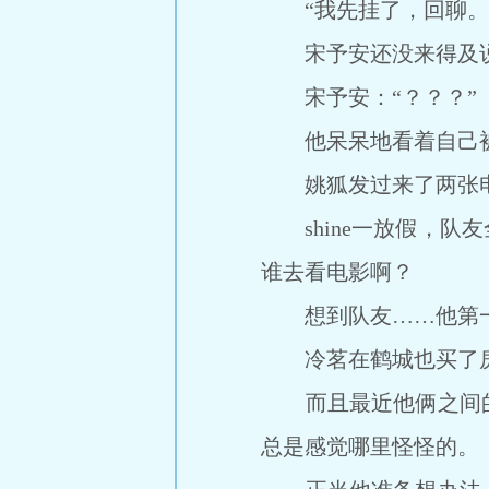
“我先挂了，回聊。
宋予安还没来得及说些
宋予安：“？？？”
他呆呆地看着自己被
姚狐发过来了两张电
shine一放假，队
谁去看电影啊？
想到队友……他第一
冷茗在鹤城也买了房子
而且最近他俩之间的
总是感觉哪里怪怪的。