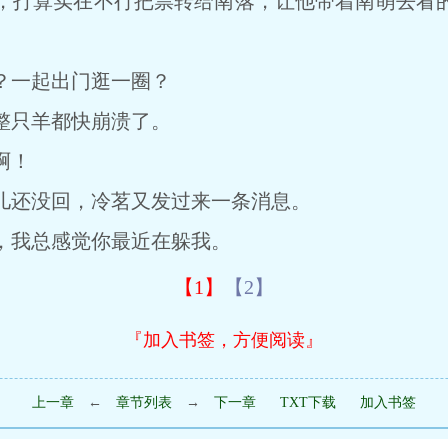
打算实在不行把票转给南落，让他带着南萌去看的
一起出门逛一圈？
只羊都快崩溃了。
啊！
还没回，冷茗又发过来一条消息。
我总感觉你最近在躲我。
【1】
【2】
『加入书签，方便阅读』
上一章
←
章节列表
→
下一章
TXT下载
加入书签