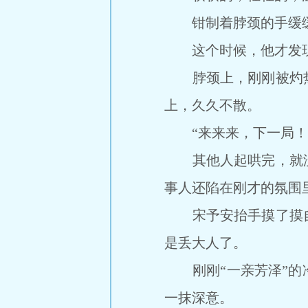
钳制着脖颈的手缓缓
这个时候，他才发现
脖颈上，刚刚被灼热
上，久久不散。
“来来来，下一局！
其他人起哄完，就没
事人还陷在刚才的氛围
宋予安抬手摸了摸自
是丢大人了。
刚刚“一亲芳泽”的冷
一抹深意。