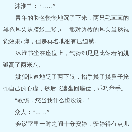
沐淮书：“……”
青年的脸色慢慢地沉了下来，两只毛茸茸的
黑色耳朵从脑袋上竖起。那对边牧的耳朵虽然视
觉效果q弹，但是莫名地很有压迫感。
沐淮书坐在座位上，气势却足足比站着的姚
狐高了两米八。
姚狐快速地眨了两下眼，抬手摸了摸鼻子掩
饰自己的心虚，然后飞速坐回座位，乖巧举手。
“教练，您当我什么也没说。”
众人：“……”
会议室里一时之间十分安静，安静得有点儿