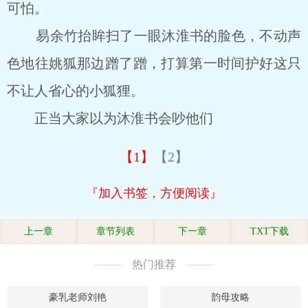
可怕。
易余竹抬眸扫了一眼沐淮书的脸色，不动声
色地往姚狐那边蹭了蹭，打算第一时间护好这只
不让人省心的小狐狸。
正当大家以为沐淮书会吵他们
【1】
【2】
『加入书签，方便阅读』
上一章
章节列表
下一章
TXT下载
热门推荐
豪乳老师刘艳
韵母攻略