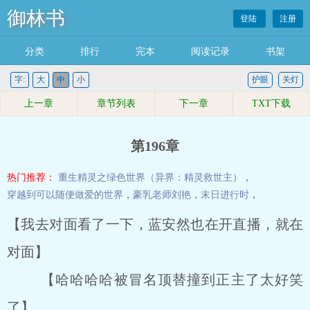
御林书
登陆
注册
分类
排行
完本
阅读记录
书架
字:
大
中
小
护眼
关灯
上一章
章节列表
下一章
TXT下载
第196章
热门推荐：
重生精灵之绿色世界（异界：精灵救世主）
，
穿越到可以随便做爱的世界
，
豪乳老师刘艳
，
末日进行时
，
【我去对面看了一下，蓝安然也在开直播，就在
对面】
【哈哈哈哈被冒名顶替撞到正主了太好笑
了】