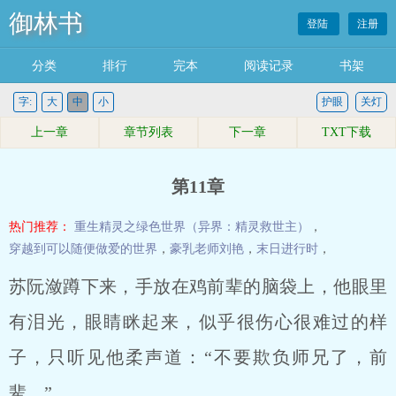
御林书
登陆
注册
分类
排行
完本
阅读记录
书架
字:
大
中
小
护眼
关灯
上一章
章节列表
下一章
TXT下载
第11章
热门推荐：
重生精灵之绿色世界（异界：精灵救世主）
，
穿越到可以随便做爱的世界
，
豪乳老师刘艳
，
末日进行时
，
苏阮潋蹲下来，手放在鸡前辈的脑袋上，他眼里
有泪光，眼睛眯起来，似乎很伤心很难过的样
子，只听见他柔声道：“不要欺负师兄了，前
辈。”