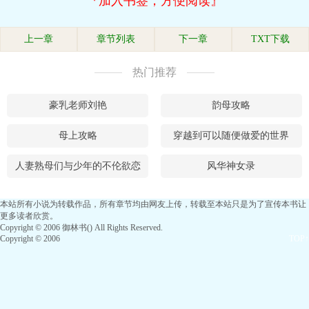
『加入书签，方便阅读』
上一章
章节列表
下一章
TXT下载
热门推荐
豪乳老师刘艳
韵母攻略
母上攻略
穿越到可以随便做爱的世界
人妻熟母们与少年的不伦欲恋
风华神女录
本站所有小说为转载作品，所有章节均由网友上传，转载至本站只是为了宣传本书让
更多读者欣赏。
Copyright © 2006 御林书() All Rights Reserved.
Copyright © 2006
TOP↑