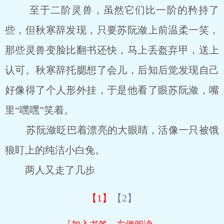
至于二阶灵兽，虽然它们比一阶的矜持了
些，但秋寒辞发现，只要苏阮潋上前温柔一笑，
那些灵兽变脸比翻书还快，马上丢盔弃甲，送上
认可。秋寒辞托腮想了会儿，后知后觉发现自己
好像得了个人形外挂，于是他看了眼苏阮潋，嘴
里“嘿嘿”笑着。
苏阮潋眨巴着漂亮的大眼睛，活像一只被饿
狼盯上的纯洁小白兔。
两人又走了几步
【1】
【2】