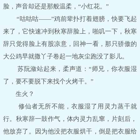
脸，声音却还是那般温柔，“小红花。”
“咕咕咕――”鸡前辈扑打着翅膀，快要飞起
来了，它快速冲到秋寒辞脸上，啪叽一下，秋寒
辞只觉得脸上有股凉意，回神一看，那只骄傲的
大公鸡早就撒丫子卷起一地灰尘跑没了影儿。
苏阮潋站起来，柔声道：“师兄，你衣服湿
了，要不要脱下来找个火烤干。”
生火？
修仙者无所不能，衣服湿了用灵力蒸干就
行。秋寒辞一鼓作气，体内灵力乱窜，片刻后，
他放弃了。因为他没把衣服烘干，倒是把衣服给