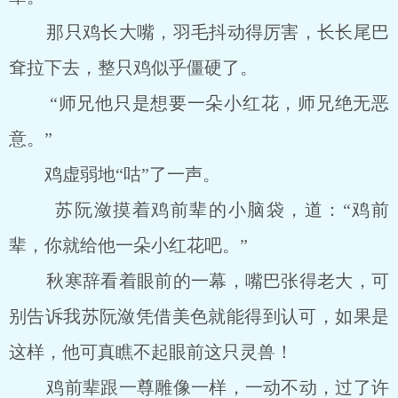
那只鸡长大嘴，羽毛抖动得厉害，长长尾巴
耷拉下去，整只鸡似乎僵硬了。
“师兄他只是想要一朵小红花，师兄绝无恶
意。”
鸡虚弱地“咕”了一声。
苏阮潋摸着鸡前辈的小脑袋，道：“鸡前
辈，你就给他一朵小红花吧。”
秋寒辞看着眼前的一幕，嘴巴张得老大，可
别告诉我苏阮潋凭借美色就能得到认可，如果是
这样，他可真瞧不起眼前这只灵兽！
鸡前辈跟一尊雕像一样，一动不动，过了许