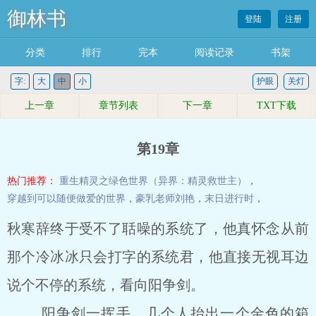
御林书
登陆
注册
分类
排行
完本
阅读记录
书架
字:
大
中
小
护眼
关灯
上一章
章节列表
下一章
TXT下载
第19章
热门推荐：
重生精灵之绿色世界（异界：精灵救世主）
，
穿越到可以随便做爱的世界
，
豪乳老师刘艳
，
末日进行时
，
秋寒辞终于受不了聒噪的系统了，他真怀念从前
那个冷冰冰只会打字的系统君，他直接无视耳边
说个不停的系统，看向阳争剑。
阳争剑一挥手，几个人抬出一个金色的箱