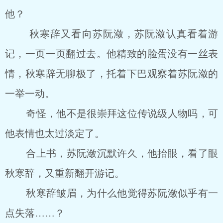
他？
秋寒辞又看向苏阮潋，苏阮潋认真看着游
记，一页一页翻过去。他精致的脸蛋没有一丝表
情，秋寒辞无聊极了，托着下巴观察着苏阮潋的
一举一动。
奇怪，他不是很崇拜这位传说级人物吗，可
他表情也太过淡定了。
合上书，苏阮潋沉默许久，他抬眼，看了眼
秋寒辞，又重新翻开游记。
秋寒辞皱眉，为什么他觉得苏阮潋似乎有一
点失落……？