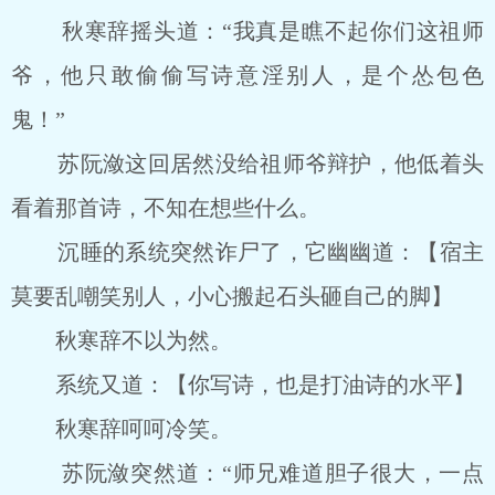
秋寒辞摇头道：“我真是瞧不起你们这祖师
爷，他只敢偷偷写诗意淫别人，是个怂包色
鬼！”
苏阮潋这回居然没给祖师爷辩护，他低着头
看着那首诗，不知在想些什么。
沉睡的系统突然诈尸了，它幽幽道：【宿主
莫要乱嘲笑别人，小心搬起石头砸自己的脚】
秋寒辞不以为然。
系统又道：【你写诗，也是打油诗的水平】
秋寒辞呵呵冷笑。
苏阮潋突然道：“师兄难道胆子很大，一点