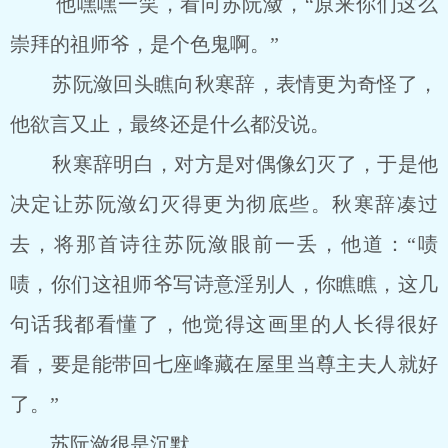
他嘿嘿一笑，看向苏阮潋，“原来你们这么
崇拜的祖师爷，是个色鬼啊。”
苏阮潋回头瞧向秋寒辞，表情更为奇怪了，
他欲言又止，最终还是什么都没说。
秋寒辞明白，对方是对偶像幻灭了，于是他
决定让苏阮潋幻灭得更为彻底些。秋寒辞凑过
去，将那首诗往苏阮潋眼前一丢，他道：“啧
啧，你们这祖师爷写诗意淫别人，你瞧瞧，这几
句话我都看懂了，他觉得这画里的人长得很好
看，要是能带回七座峰藏在屋里当尊主夫人就好
了。”
苏阮潋很是沉默。