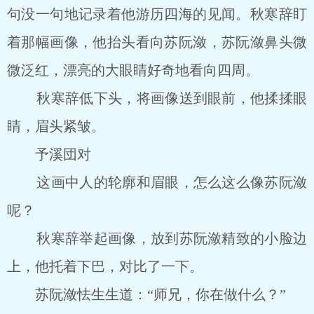
句没一句地记录着他游历四海的见闻。秋寒辞盯
着那幅画像，他抬头看向苏阮潋，苏阮潋鼻头微
微泛红，漂亮的大眼睛好奇地看向四周。
秋寒辞低下头，将画像送到眼前，他揉揉眼
睛，眉头紧皱。
予溪団对
这画中人的轮廓和眉眼，怎么这么像苏阮潋
呢？
秋寒辞举起画像，放到苏阮潋精致的小脸边
上，他托着下巴，对比了一下。
苏阮潋怯生生道：“师兄，你在做什么？”