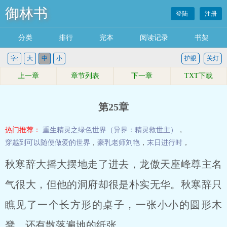
御林书
登陆
注册
分类
排行
完本
阅读记录
书架
字:
大
中
小
护眼
关灯
上一章
章节列表
下一章
TXT下载
第25章
热门推荐：
重生精灵之绿色世界（异界：精灵救世主）
，
穿越到可以随便做爱的世界
，
豪乳老师刘艳
，
末日进行时
，
秋寒辞大摇大摆地走了进去，龙傲天座峰尊主名
气很大，但他的洞府却很是朴实无华。秋寒辞只
瞧见了一个长方形的桌子，一张小小的圆形木
凳，还有散落遍地的纸张。