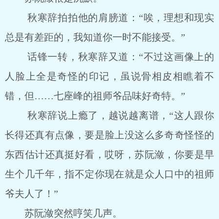
秋寒辞拍拍他的肩膀道：“唉，理想和现实
总是有差距的，我知道你一时不能接受。”
话锋一转，秋寒辞又道：“不过这画像上的
人脸上全是奇怪的印记，虽说骨相皮相瞧着不
错，但……七座峰的祖师爷品味好奇特。”
秋寒辞说上瘾了，越说越离谱，“这人跟你
长得还真有点像，要是脸上没这么多奇奇怪怪的
东西估计还真挺好看，哎呀，苏阮潋，你要是早
生个几千年，指不定你现在就是众人口中的祖师
爷夫人了！”
苏阮潋突然哼笑几声。