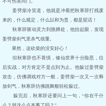
不可伤害同门。
姜劈柴冷笑道，他就是冲着把秋寒辞打残废
来的，什么规定，什么以和为贵，都是屁话！
秋寒辞驱动灵力到胳膊处，他抬起眼，发现
姜劈柴剑气里杀气很重。
果然，这砍柴的没安好心！
但秋寒辞也不畏惧，修仙世界十分险恶，往
后实战，对方肯定不是点到为止。他躲过姜劈柴
攻击，仿佛调戏对方一般，姜劈柴一次又一次释
放剑气，秋寒辞仿佛跳舞般轻松躲过。
躲完后，秋寒辞还要问上一句，“你在干什
么？就这么点本事了吗？”