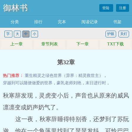
御林书
登陆
注册
分类
排行
完本
阅读记录
书架
字:
大
中
小
护眼
关灯
上一章
章节列表
下一章
TXT下载
第32章
热门推荐：
重生精灵之绿色世界（异界：精灵救世主）
，
穿越到可以随便做爱的世界
，
豪乳老师刘艳
，
末日进行时
，
秋寒辞发现，灵虎变小后，声音也从原来的威风
凛凛变成奶声奶气了。
这一夜，秋寒辞睡得特别香，还梦到了苏阮
潋，他在一个角落里找到了瑟瑟发抖，可怜巴巴