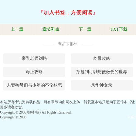
『加入书签，方便阅读』
上一章
章节列表
下一章
TXT下载
热门推荐
豪乳老师刘艳
韵母攻略
母上攻略
穿越到可以随便做爱的世界
人妻熟母们与少年的不伦欲恋
风华神女录
本站所有小说为转载作品，所有章节均由网友上传，转载至本站只是为了宣传本书让
更多读者欣赏。
Copyright © 2006 御林书() All Rights Reserved.
Copyright © 2006
TOP↑