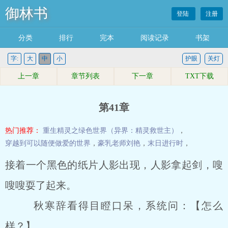
御林书
登陆
注册
分类
排行
完本
阅读记录
书架
字:
大
中
小
护眼
关灯
上一章
章节列表
下一章
TXT下载
第41章
热门推荐：
重生精灵之绿色世界（异界：精灵救世主）
，
穿越到可以随便做爱的世界
，
豪乳老师刘艳
，
末日进行时
，
接着一个黑色的纸片人影出现，人影拿起剑，嗖
嗖嗖耍了起来。
秋寒辞看得目瞪口呆，系统问：【怎么
样？】