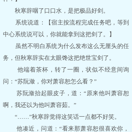
秋寒辞咽了口口水，是把极品好剑。
系统说道：【宿主按流程完成任务吧，等到
中心系统说可以，你就能拿到这把剑了。】
虽然不明白系统为什么发布这么无厘头的任
务，但秋寒辞实在太眼馋这把绝世宝剑了。
他端着茶杯，转了一圈，状似不经意间询
问：“苏阮潋，你对萧容恕怎么看？”
苏阮潋抬起眼皮子，道：“原来他叫萧容恕
啊，我还以为他叫萧容茹。”
“……”秋寒辞觉得这笑话一点都不好笑。
他凑近，问道：“看来那萧容恕很喜欢你，