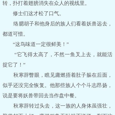
转，扑打着翅膀消失在众人的视线里。
修士们这才松了口气。
络腮胡子和他身后的族人们看着妖兽远去，
都道可惜。
“这鸟味道一定很鲜美！”
“它飞得太高了，不然一鱼叉上去，就能活
捉它了！”
秋寒辞瞥眼，瞧见庸燃捂着肚子躲在后面，
似乎还没完全恢复。他那些族人个个斗志昂扬，
说是要将妖兽带回去当作盘中餐。
秋寒辞转过头去，这一族的人身体虽强壮，