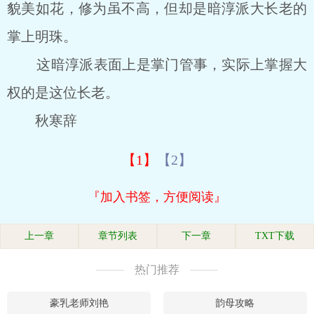
貌美如花，修为虽不高，但却是暗淳派大长老的
掌上明珠。
这暗淳派表面上是掌门管事，实际上掌握大
权的是这位长老。
秋寒辞
【1】
【2】
『加入书签，方便阅读』
上一章
章节列表
下一章
TXT下载
热门推荐
豪乳老师刘艳
韵母攻略