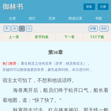
御林书
登陆
注册
分类
排行
完本
阅读记录
书架
字:
大
中
小
护眼
关灯
上一章
章节列表
下一章
TXT下载
第56章
热门推荐：
重生精灵之绿色世界（异界：精灵救世主）
，
穿越到可以随便做爱的世界
，
豪乳老师刘艳
，
末日进行时
，
宿主太可怕了，不想和他说话哼。
海兽离开后，船员们终于松开口气，船长看
着地图，道：“快了快了。”
秋寒辞走过去，红点越来越闪，那天线一般