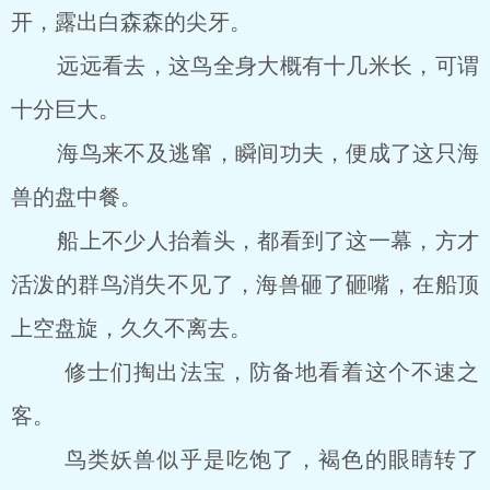
开，露出白森森的尖牙。
远远看去，这鸟全身大概有十几米长，可谓
十分巨大。
海鸟来不及逃窜，瞬间功夫，便成了这只海
兽的盘中餐。
船上不少人抬着头，都看到了这一幕，方才
活泼的群鸟消失不见了，海兽砸了砸嘴，在船顶
上空盘旋，久久不离去。
修士们掏出法宝，防备地看着这个不速之
客。
鸟类妖兽似乎是吃饱了，褐色的眼睛转了