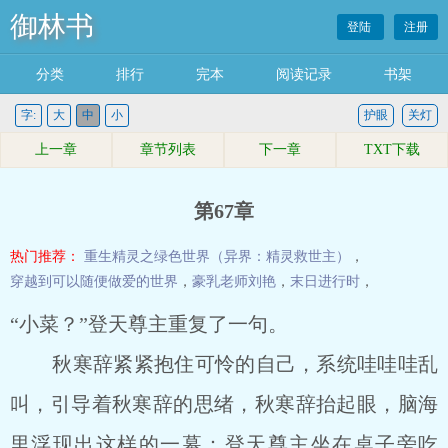
御林书
登陆
注册
分类
排行
完本
阅读记录
书架
字:
大
中
小
护眼
关灯
上一章
章节列表
下一章
TXT下载
第67章
热门推荐：
重生精灵之绿色世界（异界：精灵救世主）
，
穿越到可以随便做爱的世界
，
豪乳老师刘艳
，
末日进行时
，
“小菜？”登天尊主重复了一句。
秋寒辞紧紧抱住可怜的自己，系统哇哇哇乱
叫，引导着秋寒辞的思绪，秋寒辞抬起眼，脑海
里浮现出这样的一幕：登天尊主坐在桌子旁吃