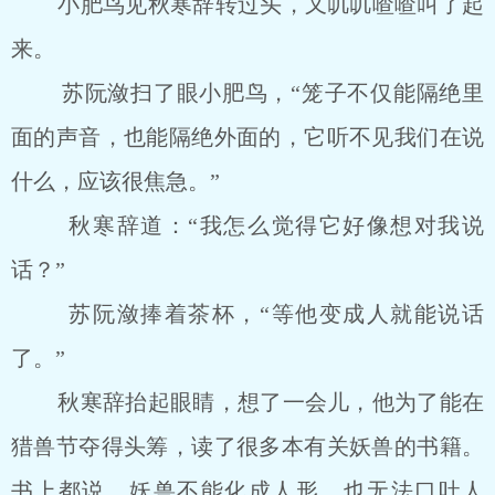
小肥鸟见秋寒辞转过头，又叽叽喳喳叫了起
来。
苏阮潋扫了眼小肥鸟，“笼子不仅能隔绝里
面的声音，也能隔绝外面的，它听不见我们在说
什么，应该很焦急。”
秋寒辞道：“我怎么觉得它好像想对我说
话？”
苏阮潋捧着茶杯，“等他变成人就能说话
了。”
秋寒辞抬起眼睛，想了一会儿，他为了能在
猎兽节夺得头筹，读了很多本有关妖兽的书籍。
书上都说，妖兽不能化成人形，也无法口吐人