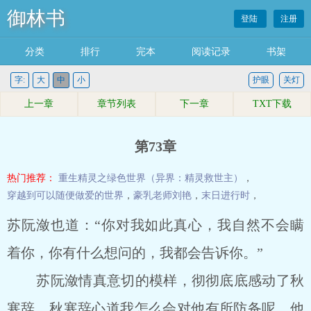
御林书
登陆
注册
分类
排行
完本
阅读记录
书架
字:
大
中
小
护眼
关灯
上一章
章节列表
下一章
TXT下载
第73章
热门推荐：
重生精灵之绿色世界（异界：精灵救世主）
，
穿越到可以随便做爱的世界
，
豪乳老师刘艳
，
末日进行时
，
苏阮潋也道：“你对我如此真心，我自然不会瞒
着你，你有什么想问的，我都会告诉你。”
苏阮潋情真意切的模样，彻彻底底感动了秋
寒辞，秋寒辞心道我怎么会对他有所防备呢，他