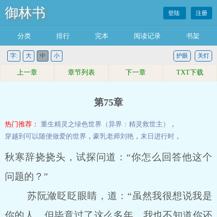
御林书
登陆
注册
分类
排行
完本
阅读记录
书架
字:
大
中
小
护眼
关灯
上一章
章节列表
下一章
TXT下载
第75章
热门推荐：
重生精灵之绿色世界（异界：精灵救世主）
，
穿越到可以随便做爱的世界
，
豪乳老师刘艳
，
末日进行时
，
秋寒辞挠挠头，试探问道：“你怎么回答他这个
问题的？”
苏阮潋眨眨眼睛，道：“虽然我很想说我是
你的人，但毕竟过了这么多年，我也不知道你还