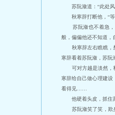
苏阮潋道：“此处风景
秋寒辞打断他，“等
苏阮潋也不着急，眯
般，偏偏他还不知道，
秋寒辞左右瞧瞧，想
寒辞看着苏阮潋，苏阮
可对方越是淡然，秋
寒辞给自己做心理建设
看得见……
他硬着头皮，抓住苏
苏阮潋笑了笑，欺身