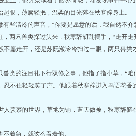
宝上，他无奈地看了眼苏阮潋，却发现事件中心的
抬起眼，薄唇轻抿，温柔的目光落在秋寒辞身上。
些清冷的声音，“你要是愿意的话，我自然不介意
两只兽类探过头来，秋寒辞胡乱摆手，“走开走开
不愿走开，还是苏阮潋冷冷扫过一眼，两只兽类才
类的注目礼下行双修之事，他指了指小草，“咱们
忍不住轻轻笑了声。他跟着秋寒辞进入鸟语花香的
人羡慕的世界，草地为铺，蓝天做被，秋寒辞躺在
不着急，就这么看着他。