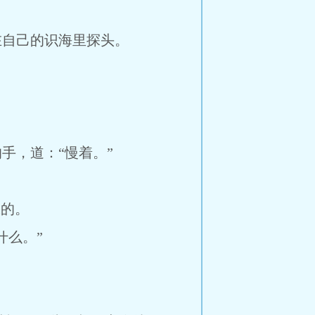
自己的识海里探头。
，道：“慢着。”
的。
么。”