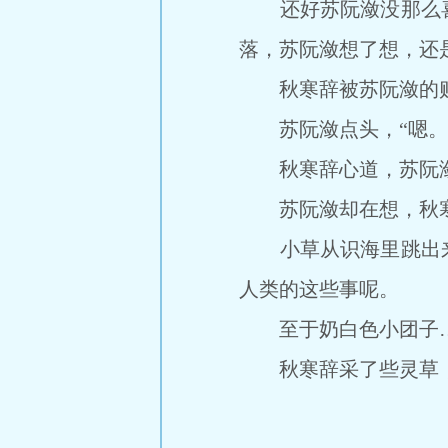
还好苏阮潋没那么喜
落，苏阮潋想了想，还
秋寒辞被苏阮潋的贴心
苏阮潋点头，“嗯。
秋寒辞心道，苏阮潋
苏阮潋却在想，秋寒
小草从识海里跳出来
人类的这些事呢。
至于奶白色小团子…
秋寒辞采了些灵草，