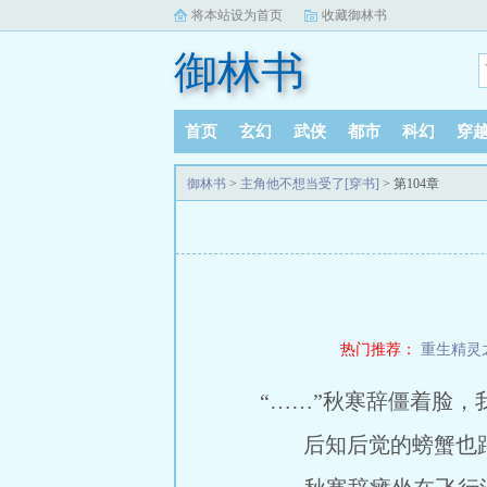
将本站设为首页
收藏御林书
御林书
首页
玄幻
武侠
都市
科幻
穿
御林书
>
主角他不想当受了[穿书]
> 第104章
热门推荐：
重生精灵
“……”秋寒辞僵着脸，
后知后觉的螃蟹也跟