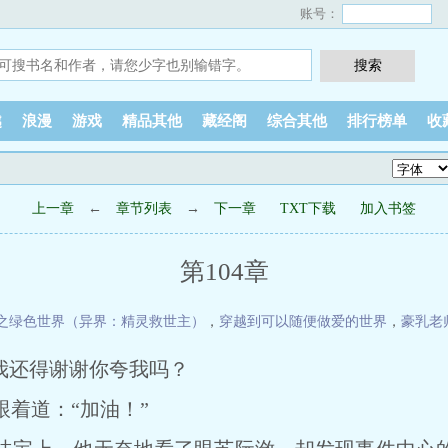
账号：
越
浪漫
游戏
精品其他
藏经阁
综合其他
排行榜单
收
上一章
←
章节列表
→
下一章
TXT下载
加入书签
第104章
之绿色世界（异界：精灵救世主）
，
穿越到可以随便做爱的世界
，
豪乳老
我还得谢谢你夸我吗？
着道：“加油！”