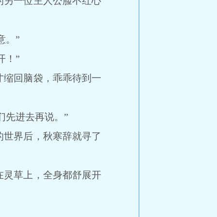
另一位主人公脸不红心
。”
！”
缩回脑袋，乖乖待到一
先进去再说。”
世界后，秋寒辞就寻了
灵草上，全身都舒展开