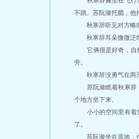
秋寒辞瘫坐在飞行法
不跳。苏阮潋托腮，他
秋寒辞听见对方略微有
秋寒辞耳朵微微泛红，
它俩很是好奇，自然
旁。
秋寒辞没勇气在两只兽
苏阮潋瞧着秋寒辞，
个地方坐下来。
小小的空间里有着世
了。
苏阮潋坐在原地，也