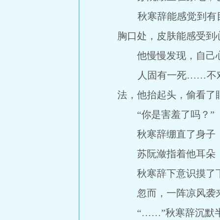
秋寒辞能感觉到有目
胸口处，皮肤能感受到
他慢慢发现，自己心
人固有一死……不对
法，他抬起头，偷看了
“你是害羞了吗？”
秋寒辞绷直了身子，道
苏阮潋指着他耳朵，
秋寒辞下意识摸了下自
忽而，一阵凉风袭
“……”秋寒辞沉默半