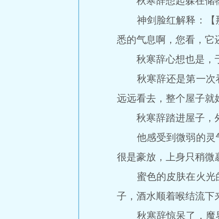
秋寒辞想起躲在储物
神剑脸红解释：【那
悉的气息啊，您看，它
秋寒辞心想也是，于
秋寒辞还是第一次看
远远看去，整个屋子就
秋寒辞踏进屋子，外
他感受到微弱的灵气
很是豪放，上身只稍微
蜜色的皮肤在火光的
子，酒水顺着喉结流下
秋寒辞惊呆了，魔界