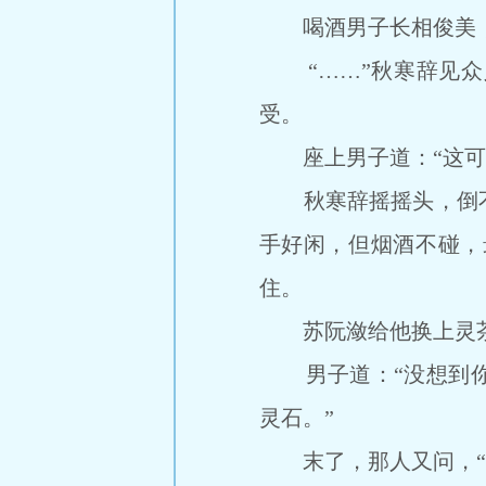
喝酒男子长相俊美，闻
“……”秋寒辞见众
受。
座上男子道：“这可是
秋寒辞摇摇头，倒不
手好闲，但烟酒不碰，
住。
苏阮潋给他换上灵茶
男子道：“没想到你
灵石。”
末了，那人又问，“他