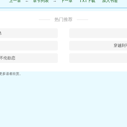
上一章
←
章节列表
→
下一章
TXT下载
加入书签
热门推荐
艳
穿越到
不伦欲恋
更多读者欣赏。