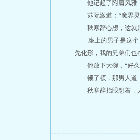
他记起了附庸风雅，
苏阮潋道：“魔界灵兽
秋寒辞心想，这就是
座上的男子是这个灵
先化形，我的兄弟们也
他放下大碗，“好久不
顿了顿，那男人道：“
秋寒辞抬眼想着，人