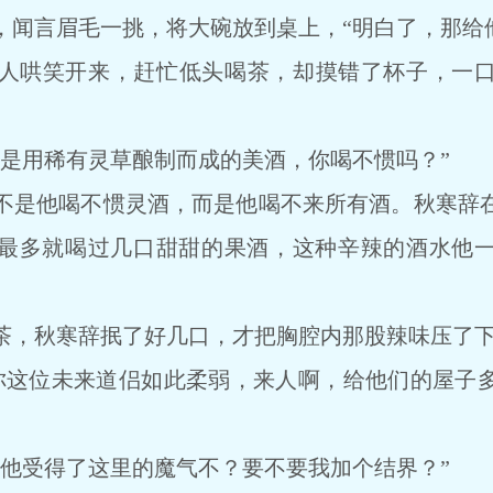
言眉毛一挑，将大碗放到桌上，“明白了，那给他
人哄笑开来，赶忙低头喝茶，却摸错了杯子，一口
用稀有灵草酿制而成的美酒，你喝不惯吗？”
是他喝不惯灵酒，而是他喝不来所有酒。秋寒辞在
最多就喝过几口甜甜的果酒，这种辛辣的酒水他
，秋寒辞抿了好几口，才把胸腔内那股辣味压了
这位未来道侣如此柔弱，来人啊，给他们的屋子多
受得了这里的魔气不？要不要我加个结界？”