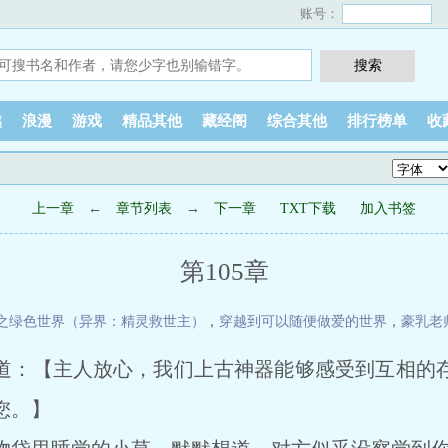
账号：
越
浪漫
游戏
精品其他
藏经阁
综合其他
排行榜单
收
上一章
←
章节列表
→
下一章
TXT下载
加入书签
第105章
之绿色世界（异界：精灵救世主）
，
穿越到可以随便做爱的世界
，
豪乳老
道：【主人放心，我们上古神器能够感受到互相的
您。】