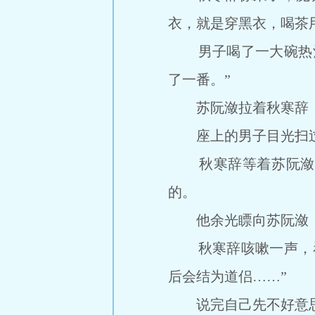
衣，就是穿黑衣，喝茶
男子喝了一大碗热酒
了一番。”
苏阮潋拉着秋寒辞，
座上的男子目光扫过，
秋寒辞等着苏阮潋回
的。
他余光瞟向苏阮潋，
秋寒辞咳嗽一声，看
后会结为道侣……”
说完自己先不好意