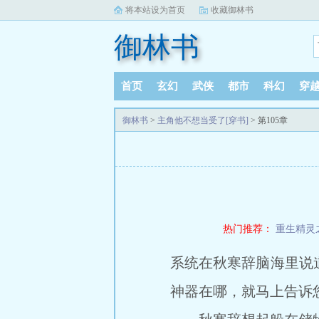
将本站设为首页
收藏御林书
御林书
首页
玄幻
武侠
都市
科幻
穿
御林书
>
主角他不想当受了[穿书]
> 第105章
热门推荐：
重生精灵
系统在秋寒辞脑海里说
神器在哪，就马上告诉