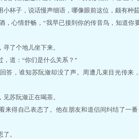
用小杯子，说话慢声细语，哪像眼前这位，颇有种
，心情舒畅，“我早已接到你的传音鸟，知道你要
寻了个地儿坐下来。
道：“你们是什么关系？”
答，谁知苏阮潋却没了声。周遭几束目光传来，
见苏阮潋正在喝茶。
来得自己表态了。他在朋友和道侣间纠结了一番，
思了。