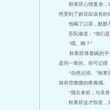
秋寒辞心情复杂，谁
然受到了娇花应该有的
他喝了口茶，默默
苏阮潋道：“他们是
“哦。啊？”
秋寒辞捧着碗的手抖
是同一辈的。你可记得
“自然记得。”秋寒辞
就有些微微的疼痛感。
“我出来前，与灵兽们
秋寒辞这才惊觉，原