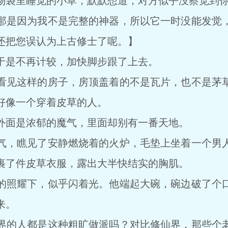
袋里睡觉的小草，默默想道，对方似乎没察觉到你
是因为我不是完整的神器，所以它一时没能发觉，
还把您误认为上古修士了呢。】
是不再计较，加快脚步跟了上去。
见这样的房子，房顶盖着的不是瓦片，也不是茅草
好像一个穿着皮草的人。
面是浓郁的魔气，里面却别有一番天地。
，瞧见了安静燃烧着的火炉，毛垫上坐着一个男人
裹了件皮草衣服，露出大半快结实的胸肌。
照耀下，似乎闪着光。他端起大碗，碗边破了个口
来。
的人都是这种粗旷做派吗？对比修仙界，那些个老