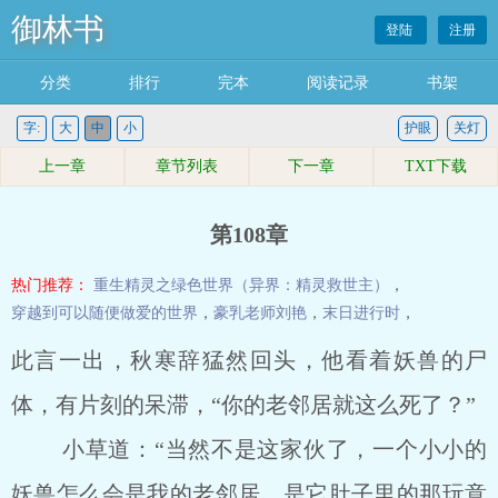
御林书
登陆
注册
分类
排行
完本
阅读记录
书架
字:
大
中
小
护眼
关灯
上一章
章节列表
下一章
TXT下载
第108章
热门推荐：
重生精灵之绿色世界（异界：精灵救世主）
，
穿越到可以随便做爱的世界
，
豪乳老师刘艳
，
末日进行时
，
此言一出，秋寒辞猛然回头，他看着妖兽的尸
体，有片刻的呆滞，“你的老邻居就这么死了？”
小草道：“当然不是这家伙了，一个小小的
妖兽怎么会是我的老邻居，是它肚子里的那玩意