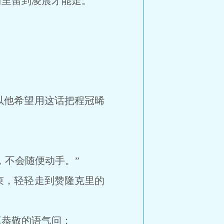
里留到凌晨才能走。
”
他希望用这话把程冠晞
不会随便动手。”
，轻轻走到赞隆克里的
恭敬的语气问：