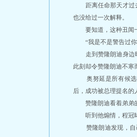
距离任命那天才过去
也没给过一次解释。
要知道，这种丑闻一
“我是不是警告过你，
走到赞隆朗迪身边时
此刻却令赞隆朗迪不寒
奥努延是所有候选人
后，成功被总理提名的
赞隆朗迪看着弟弟的遗
听到他煽情，程冠晞反
赞隆朗迪发现，自己