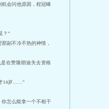
机会问他原因，程冠晞
？”
那副不冷不热的神情，
是在赞隆朗迪失去资格
14岁……”
你怎么能拿一个不相干