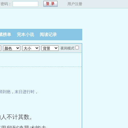
密码：
用户注册
藏榜单
完本小说
阅读记录
夜间模式
师刘艳
，
末日进行时
，
人不计其数。