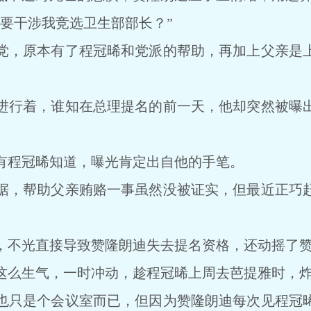
干涉我竞选卫生部部长？”
，原本有了程冠晞和党派的帮助，再加上父亲是上
行着，谁知在总理提名的前一天，他却突然被曝出
程冠晞知道，曝光肯定出自他的手笔。
，帮助父亲贿赂一事虽然没被证实，但最近正巧赶
不光直接导致赞隆朗迪失去提名资格，还动摇了赞
么生气，一时冲动，趁程冠晞上周去芭提雅时，炸
只是个会议室而已，但因为赞隆朗迪每次见程冠晞