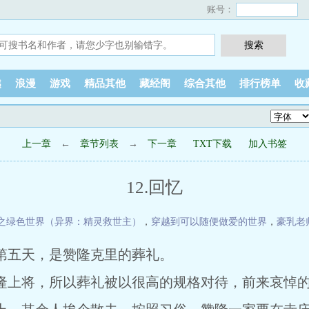
账号：
越
浪漫
游戏
精品其他
藏经阁
综合其他
排行榜单
收
上一章
←
章节列表
→
下一章
TXT下载
加入书签
12.回忆
之绿色世界（异界：精灵救世主）
，
穿越到可以随便做爱的世界
，
豪乳老
第五天，是赞隆克里的葬礼。
上将，所以葬礼被以很高的规格对待，前来哀悼的