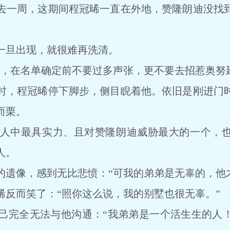
一周，这期间程冠晞一直在外地，赞隆朗迪没找到
旦出现，就很难再洗清。
在名单确定前不要过多声张，更不要去招惹奥努延
，程冠晞停下脚步，侧目睨着他。依旧是刚进门时
而栗。
中最具实力、且对赞隆朗迪威胁最大的一个，也
人。
像，感到无比悲愤：“可我的弟弟是无辜的，他才
而笑了：“照你这么说，我的别墅也很无辜。”
完全无法与他沟通：“我弟弟是一个活生生的人！