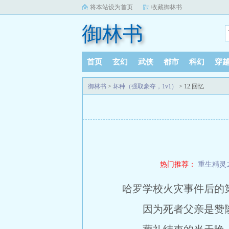
将本站设为首页
收藏御林书
御林书
首页
玄幻
武侠
都市
科幻
穿
御林书
>
坏种（强取豪夺，1v1）
> 12.回忆
热门推荐：
重生精灵
哈罗学校火灾事件后的
因为死者父亲是赞隆