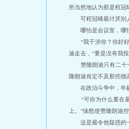
所当然地认为那是程冠
可程冠晞最讨厌别人
哪怕是会议室，哪怕
“我干涉你？你好好想
迪走去，“要是没有我
赞隆朗迪只有二十一
隆朗迪肯定不及那些德
在政治斗争中，年龄
“可你为什么要在最
上。”恼怒使赞隆朗迪
这是最令他疑惑的