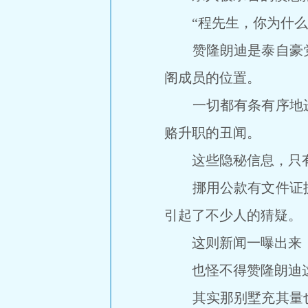
“程先生，你为什么要
赞隆朗迪是泰自豪党
阁成员的位置。
一切都有条有序地进
赂升职的丑闻。
这些隐秘信息，只有
挪用公款有文件证据
引起了不少人的猜疑。
这则新闻一曝出来，
也怪不得赞隆朗迪这
其实那别墅充其量也