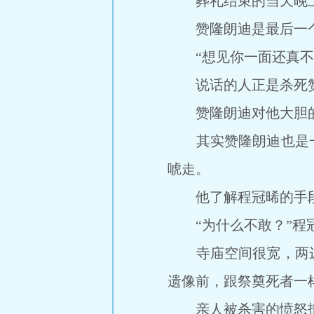
葬礼结束的当天晚上
赞隆朗迪是最后一个
“想见你一面还真不容
说话的人正是杀死赞
赞隆朗迪对他大胆的行
其实赞隆朗迪也是一
唬走。
他了解程冠晞的手段
“为什么不敢？”程冠
寺庙空间很宽，两边
遗像前，跟祭奠死者一
亲人被杀害的愤怒抵