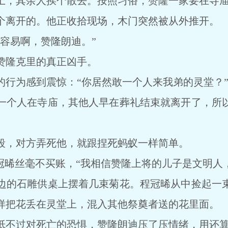
，其余人挨个散去。按照习俗，赞隆一家要在寺庙
离开的。他正收拾现场，木门突然被从外推开。
易啊，赞隆朗迪。”
隆克里的真正凶手。
为感到震惊：“你居然敢一个人来我弟的灵堂？
个人在寺庙，其他人早在葬礼结束就离开了，所以
，对方弄死他，就跟捏死蚂蚁一样简单。
晞丝毫不买账，“我相信赞隆上将的儿子是文明人，
的石雕供桌上摆着几束菊花。程冠晞从中捡起一束
样把花丢在灵堂上，混入其他祭奠者送的花里面。
不过对死亡的恐惧，赞隆朗迪压了压情绪，用还算