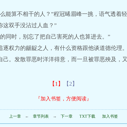
能算不相干的人？”程冠晞眉峰一挑，语气透着轻
你这双手没沾过人血？”
同时，别忘了把自己害死的人也算进去。”
逐权力的龌龊之人，有什么资格跟他谈道德伦理
己。发散罪恶时洋洋得意，而一旦被罪恶殃及，又
【1】
【2】
『加入书签，方便阅读』
上一章
←
章节列表
→
下一章
TXT下载
加入书签