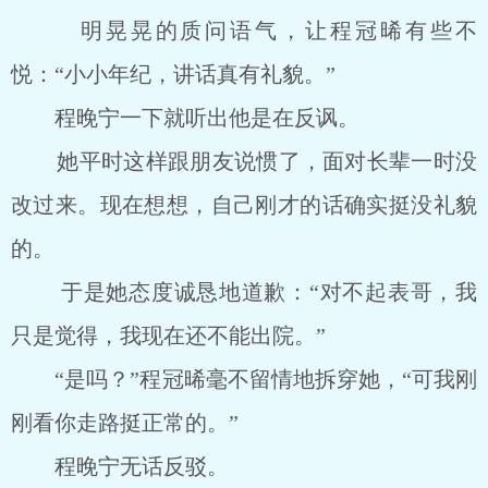
明晃晃的质问语气，让程冠晞有些不
悦：“小小年纪，讲话真有礼貌。”
程晚宁一下就听出他是在反讽。
她平时这样跟朋友说惯了，面对长辈一时没
改过来。现在想想，自己刚才的话确实挺没礼貌
的。
于是她态度诚恳地道歉：“对不起表哥，我
只是觉得，我现在还不能出院。”
“是吗？”程冠晞毫不留情地拆穿她，“可我刚
刚看你走路挺正常的。”
程晚宁无话反驳。