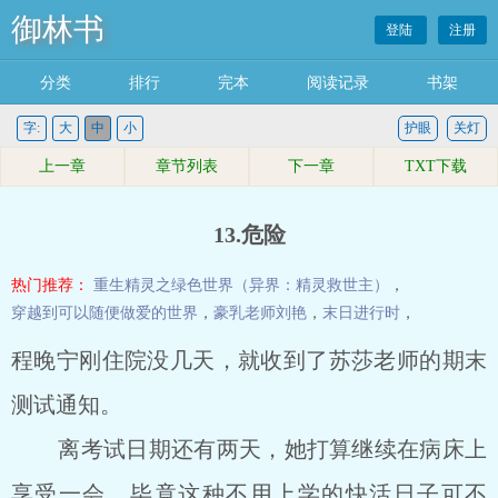
御林书
登陆
注册
分类
排行
完本
阅读记录
书架
字:
大
中
小
护眼
关灯
上一章
章节列表
下一章
TXT下载
13.危险
热门推荐：
重生精灵之绿色世界（异界：精灵救世主）
，
穿越到可以随便做爱的世界
，
豪乳老师刘艳
，
末日进行时
，
程晚宁刚住院没几天，就收到了苏莎老师的期末
测试通知。
离考试日期还有两天，她打算继续在病床上
享受一会，毕竟这种不用上学的快活日子可不