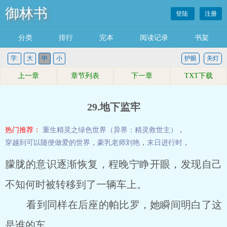
御林书
登陆
注册
分类
排行
完本
阅读记录
书架
字:
大
中
小
护眼
关灯
上一章
章节列表
下一章
TXT下载
29.地下监牢
热门推荐：
重生精灵之绿色世界（异界：精灵救世主）
，
穿越到可以随便做爱的世界
，
豪乳老师刘艳
，
末日进行时
，
朦胧的意识逐渐恢复，程晚宁睁开眼，发现自己
不知何时被转移到了一辆车上。
看到同样在后座的帕比罗，她瞬间明白了这
是谁的车。