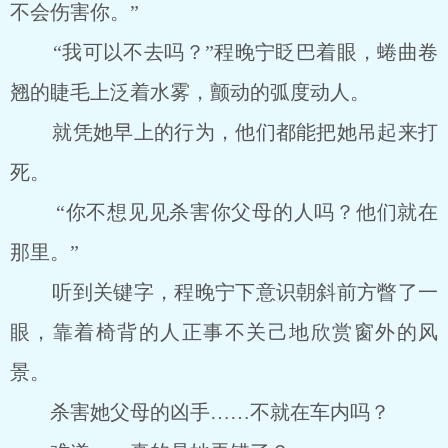
不会伤害你。”
“我可以不去吗？”程晚宁眨巴着眼，蜷曲卷
翘的睫毛上泛着水雾，颤动的弧度动人。
就凭她早上的行为，他们都能把她吊起来打
死。
“你不想见见杀害你父母的人吗？他们就在
那里。”
听到关键字，程晚宁下意识朝斜前方瞥了一
眼，靠着椅背的人正事不关己地欣赏窗外的风
景。
杀害她父母的凶手……不就在车内吗？