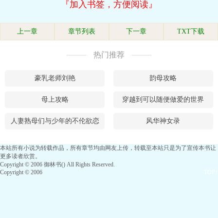
『加入书签，方便阅读』
上一章
章节列表
下一章
TXT下载
热门推荐
豪乳老师刘艳
韵母攻略
母上攻略
穿越到可以随便做爱的世界
人妻熟母们与少年的不伦欲恋
风华神女录
本站所有小说为转载作品，所有章节均由网友上传，转载至本站只是为了宣传本书让
更多读者欣赏。
Copyright © 2006 御林书() All Rights Reserved.
Copyright © 2006
TOP↑