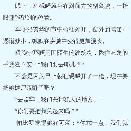
眼下，程砚晞就坐在斜前方的副驾驶，一抬
眼便能望到的位置。
车子沿繁华的市中心往外开，窗外的鸣笛声
逐渐减小，缄默在疾驰中变得更加漫长。
程晚宁环顾周围陌生的建筑物，揪住衣角的
手愈发不安：“我们要去哪儿？”
不会是因为早上朝程砚晞开了一枪，现在要
把她抛尸荒野了吧？
“去监牢，我们关押犯人的地方。”
“你们要把我关起来吗？”
帕比罗觉得她好可爱：“你乖一点，我们就