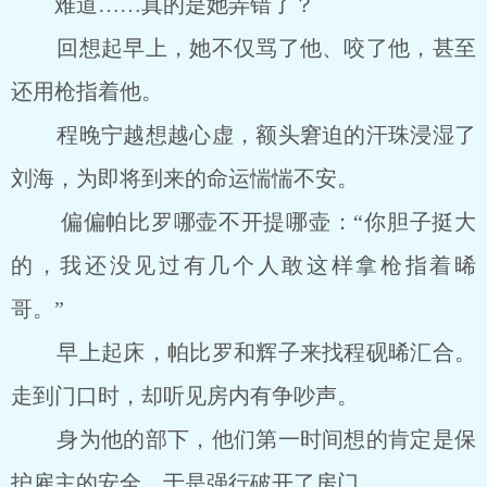
难道……真的是她弄错了？
回想起早上，她不仅骂了他、咬了他，甚至
还用枪指着他。
程晚宁越想越心虚，额头窘迫的汗珠浸湿了
刘海，为即将到来的命运惴惴不安。
偏偏帕比罗哪壶不开提哪壶：“你胆子挺大
的，我还没见过有几个人敢这样拿枪指着晞
哥。”
早上起床，帕比罗和辉子来找程砚晞汇合。
走到门口时，却听见房内有争吵声。
身为他的部下，他们第一时间想的肯定是保
护雇主的安全，于是强行破开了房门。